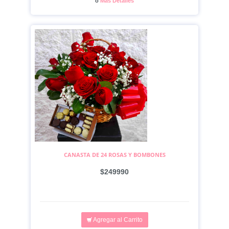
o
Más Detalles
CANASTA DE 24 ROSAS Y BOMBONES
$249990
Agregar al Carrito