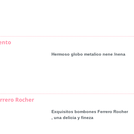
ento
Hermoso globo metalico nene /nena
rrero Rocher
Exquisitos bombones Ferrero Rocher
, una delicia y fineza