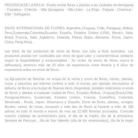
PROVINCIA DE LA RIOJA : Puede enviar flores o plantas a las ciudades de Aimogasta
- Famatina - Chilecito - Villa Sanagasta - Villa Union - La Rioja - Patquia - Chamical -
Olta - Sañogasta
ENVIO INTERNACIONAL DE FLORES: Argentina, Uruguay, Chile, Paraguay, Bolivia,
Peru,Guatemala,Colombia,Ecuador, España, Estados Unidos (USA), Mexico, Italia,
Brasil, Francia, Italia ,Inglaterra, Holanda, Paises Bajos, Alemania, Rusia, Japon,
China, Hong Kong.
Las fotos de los productos de envio de flores son sólo a título ilustrativo. Los
productos podrán ser sustituidos por otros de igual valor y características similares
según la disponibilidad y estacionalidad . Su orden de envío de flores nunca lo
defraudará, tenemos más de 25 años de experiencia como florería y 8 años de
experiencia online en envio de flores.
La Agrupacion de florerias se ocupa de la venta y envio de flores, ramos, plantas,
rosas y peluches por internet (online) a todo el mundo, por ejemplo efectuamos el
delivery de flores a la ciudad de Buenos Aires (Argentina) ,tambièn realizamos el envio
de flores y plantas a cualquier ciudad de Peru, Ecuador, Bolivia, Uruguay,Brasil,Chile,
Paraguay,Mexico, Guatemala, Estados Unidos, Francia, CostaRica, Colombia,
Venezuela , Rusia, Japon, Dinamarca y España. Envio de flores, plantas, arreglos
florales, ramos de rosas, bouquets y todo tipo de flores al instante a más de 180
países en todo el mundo a traves de mas de 22.000 florerias asociadas. Consulte
nuestro catálogo de promociones para, el día de la madre, día de la primavera,
Semana de Pascuas , día de San Valentín (día de los enamorados), día de la mujer
,Dia de la Tia, Dia del Padre, Dia de la Novia ,Dia del Matrimonio y nuestras ofertas
permanentes de ramos de flores, rosas ,arreglos florales y plantas combinados con
vino ,champagne, chocolates,peluches,globos,bombones ideal para todas las