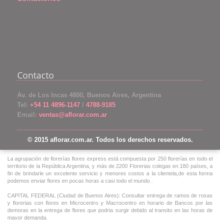
Contacto
Av. de Los Incas 4800, Buenos Aires, Argentina
Tel:
+54 11 4896-1147
/
4788-9185
Email:
ventas@aflorar.com.ar
© 2015 aflorar.com.ar. Todos los derechos reservados.
La agrupación de florerías flores express está compuesta por 250 florerías en todo el
territorio de la República Argentina, y más de 2200 Florerias colegas en 180 países, a
fin de brindarle un excelente servicio y menores costos a la clientela,de esta forma
podemos enviar flores en pocas horas a casi todo el mundo .
CAPITAL FEDERAL (Ciudad de Buenos Aires): Consultar entrega de ramos de rosas
y florerias con flores en Microcentro y Macrocentro en horario de Bancos por las
demoras en la entrega de flores que podria surgir debido al transito en las horas de
mayor demanda.