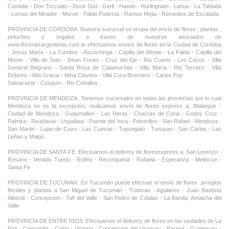
Castelar - Don Torcuato - Dock Sud - Gerli - Haedo - Hurlingham - Lanus - La Tablada
- Lomas del Mirador - Moron - Pablo Podesta - Ramos Mejia - Remedios de Escalada
PROVINCIA DE CORDOBA: Nuestra sucursal se ocupa del envío de flores , plantas ,
peluches y regalos a traves de nuestros asociados de
www.floreriasargentinas.com.ar efectuamos envios de flores en la Ciudad de Córdoba
- Jesús María - La Cumbre - Ascochinga - Capilla del Monte - La Falda - Capilla del
Monte - Villa de Soto - Dean Funes - Cruz del Eje - Rio Cuarto - Los Cocos - Villa
General Belgrano - Santa Rosa de Calamuchita - Villa María - Rio Tercero - Villa
Dolores - Alta Gracia - Mina Clavero - Villa Cura Brochero - Carlos Paz
Salsacaste - Cosquín - Rio Ceballos .
PROVINCIA DE MENDOZA: Tenemos sucursales en todas las provincias por lo cual
Mendoza no es la excepción, realizamos envío de flores express a: Malargüe -
Ciudad de Mendoza - Guaymallen - Las Heras - Chacras de Coria - Godoy Cruz -
Palmira - Rivadavia - Uspallata - Puente del Inca - Potrerillos - San Rafael - Mendoza -
San Martin - Lujan de Cuyo - Las Cuevas - Tupungato - Tunuyan - San Carlos - Las
Leñas y Maipú .
PROVINCIA DE SANTA FE: Efectuamos el delivery de floresexpress a: San Lorenzo -
Rosario - Venado Tuerto - Rufino - Reconquista - Rafaela - Esperanza - Melincue -
Santa Fe
PROVINCIA DE TUCUMAN: En Tucumán puede efectuar el envio de flores ,arreglos
florales y plantas a San Miguel de Tucuman - Trancas - Aguilares - Juan Bautista
Alberdi - Concepcion - Tafi del Valle - San Pedro de Colalao - La Banda, Amaicha del
Valle
PROVINCIA DE ENTRE RIOS :Efectuamos el delivery de flores en las ciudades de La
Paz - Concordia - Colon - Victoria - Concepcion del Uruguay - Paraná - Gualeguay -