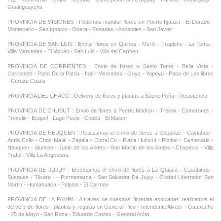
Gualeguaychu
PROVINCIA DE MISIONES : Podemos mandar flores en Puerto Iguazu - El Dorado -
Montecarlo - San Ignacio - Obera - Posadas - Apostoles - San Javier
PROVINCIA DE SAN LUIS : Enviar flores en Quines - Merlo - Trapiche - La Toma -
Villa Mercedes - El Volcan - San Luis - Villa del Carmen
PROVINCIA DE CORRIENTES : Envio de flores a Santo Tomé - Bella Vista -
Corrientes - Paso De la Patria - Itati - Mercedes - Goya - Yapeyu - Paso de Los libres
- Curuzu Cuatia
PROVINCIA DEL CHACO : Delivery de flores y plantas a Saenz Peña - Resistencia
PROVINCIA DE CHUBUT : Envio de flores a Puerto Madryn - Trelew - Camarones -
Trevelin - Esquel - Lago Puelo - Cholila - El Maiten
PROVINCIA DE NEUQUEN : Realizamos el envio de flores a Copahue - Caviahue -
Anda Collo - Chos Malal - Zapala - Cutral Co - Plaza Huincul - Plottier - Centenario -
Neuquen - Alumine - Junin de los Andes - San Martin de los Andes - Chapelco - Villa
Traful - Villa La Angostura
PROVINCIA DE JUJUY : Efectuamos el envio de flores a La Quiaca - Casabindo -
Susques - Tilcara - - Purmamarca - San Salvador De Jujuy - Ciudad Libertador San
Martin - Humahuaca - Palpala - El Carmen
PROVINCIA DE LA PAMPA : A traves de nuestras florerias asociadas realizamos el
delivery de flores , plantas y regalos en General Pico - Intendente Alvear - Guatrache
- 25 de Mayo - San Rosa - Eduardo Castex - General Acha