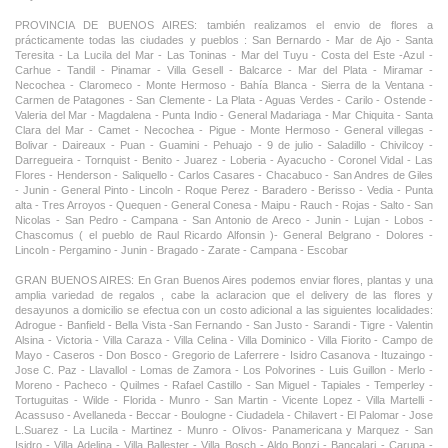
PROVINCIA DE BUENOS AIRES: también realizamos el envio de flores a
prácticamente todas las ciudades y pueblos : San Bernardo - Mar de Ajo - Santa
Teresita - La Lucila del Mar - Las Toninas - Mar del Tuyu - Costa del Este -Azul -
Carhue - Tandil - Pinamar - Villa Gesell - Balcarce - Mar del Plata - Miramar -
Necochea - Claromeco - Monte Hermoso - Bahía Blanca - Sierra de la Ventana -
Carmen de Patagones - San Clemente - La Plata - Aguas Verdes - Carilo - Ostende -
Valeria del Mar - Magdalena - Punta Indio - General Madariaga - Mar Chiquita - Santa
Clara del Mar - Camet - Necochea - Pigue - Monte Hermoso - General villegas -
Bolivar - Daireaux - Puan - Guamini - Pehuajo - 9 de julio - Saladillo - Chivilcoy -
Darregueira - Tornquist - Benito - Juarez - Loberia - Ayacucho - Coronel Vidal - Las
Flores - Henderson - Saliquello - Carlos Casares - Chacabuco - San Andres de Giles
- Junin - General Pinto - Lincoln - Roque Perez - Baradero - Berisso - Vedia - Punta
alta - Tres Arroyos - Quequen - General Conesa - Maipu - Rauch - Rojas - Salto - San
Nicolas - San Pedro - Campana - San Antonio de Areco - Junin - Lujan - Lobos -
Chascomus ( el pueblo de Raul Ricardo Alfonsin )- General Belgrano - Dolores -
Lincoln - Pergamino - Junin - Bragado - Zarate - Campana - Escobar
GRAN BUENOS AIRES: En Gran Buenos Aires podemos enviar flores, plantas y una
amplia variedad de regalos , cabe la aclaracion que el delivery de las flores y
desayunos a domicilio se efectua con un costo adicional a las siguientes localidades:
Adrogue - Banfield - Bella Vista -San Fernando - San Justo - Sarandi - Tigre - Valentin
Alsina - Victoria - Villa Caraza - Villa Celina - Villa Dominico - Villa Fiorito - Campo de
Mayo - Caseros - Don Bosco - Gregorio de Laferrere - Isidro Casanova - Ituzaingo -
Jose C. Paz - Llavallol - Lomas de Zamora - Los Polvorines - Luis Guillon - Merlo -
Moreno - Pacheco - Quilmes - Rafael Castillo - San Miguel - Tapiales - Temperley -
Tortuguitas - Wilde - Florida - Munro - San Martin - Vicente Lopez - Villa Martelli -
Acassuso - Avellaneda - Beccar - Boulogne - Ciudadela - Chilavert - El Palomar - Jose
L.Suarez - La Lucila - Martinez - Munro - Olivos- Panamericana y Marquez - San
Isidro - Villa Adelina - Villa Ballester - Villa Bosch - Aldo Bonzi - Bancalari - Carupa -