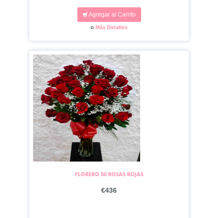
Agregar al Carrito
o
Más Detalles
FLORERO 50 ROSAS ROJAS
€436