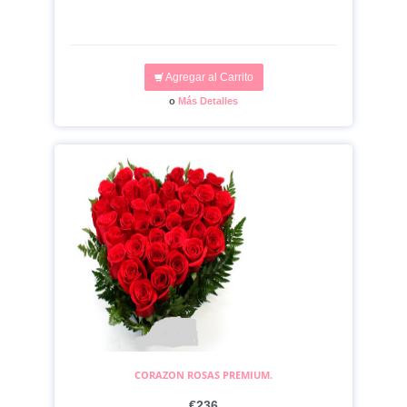
Agregar al Carrito
o
Más Detalles
CORAZON ROSAS PREMIUM.
€236