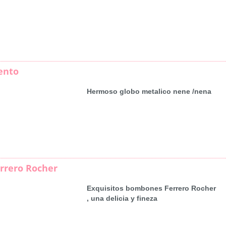
ento
Hermoso globo metalico nene /nena
rrero Rocher
Exquisitos bombones Ferrero Rocher
, una delicia y fineza