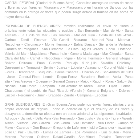
CAPITAL FEDERAL (Ciudad de Buenos Aires): Consultar entrega de ramos de rosas
y florerias con flores en Microcentro y Macrocentro en horario de Bancos por las
demoras en la entrega de flores que podria surgir debido al transito en las horas de
mayor demanda.
PROVINCIA DE BUENOS AIRES: también realizamos el envio de flores a
prácticamente todas las ciudades y pueblos : San Bernardo - Mar de Ajo - Santa
Teresita - La Lucila del Mar - Las Toninas - Mar del Tuyu - Costa del Este -Azul -
Carhue - Tandil - Pinamar - Villa Gesell - Balcarce - Mar del Plata - Miramar -
Necochea - Claromeco - Monte Hermoso - Bahía Blanca - Sierra de la Ventana -
Carmen de Patagones - San Clemente - La Plata - Aguas Verdes - Carilo - Ostende -
Valeria del Mar - Magdalena - Punta Indio - General Madariaga - Mar Chiquita - Santa
Clara del Mar - Camet - Necochea - Pigue - Monte Hermoso - General villegas -
Bolivar - Daireaux - Puan - Guamini - Pehuajo - 9 de julio - Saladillo - Chivilcoy -
Darregueira - Tornquist - Benito - Juarez - Loberia - Ayacucho - Coronel Vidal - Las
Flores - Henderson - Saliquello - Carlos Casares - Chacabuco - San Andres de Giles
- Junin - General Pinto - Lincoln - Roque Perez - Baradero - Berisso - Vedia - Punta
alta - Tres Arroyos - Quequen - General Conesa - Maipu - Rauch - Rojas - Salto - San
Nicolas - San Pedro - Campana - San Antonio de Areco - Junin - Lujan - Lobos -
Chascomus ( el pueblo de Raul Ricardo Alfonsin )- General Belgrano - Dolores -
Lincoln - Pergamino - Junin - Bragado - Zarate - Campana - Escobar
GRAN BUENOS AIRES: En Gran Buenos Aires podemos enviar flores, plantas y una
amplia variedad de regalos , cabe la aclaracion que el delivery de las flores y
desayunos a domicilio se efectua con un costo adicional a las siguientes localidades:
Adrogue - Banfield - Bella Vista -San Fernando - San Justo - Sarandi - Tigre - Valentin
Alsina - Victoria - Villa Caraza - Villa Celina - Villa Dominico - Villa Fiorito - Campo de
Mayo - Caseros - Don Bosco - Gregorio de Laferrere - Isidro Casanova - Ituzaingo -
Jose C. Paz - Llavallol - Lomas de Zamora - Los Polvorines - Luis Guillon - Merlo -
Moreno - Pacheco - Quilmes - Rafael Castillo - San Miguel - Tapiales - Temperley -