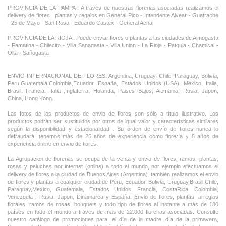
PROVINCIA DE LA PAMPA : A traves de nuestras florerias asociadas realizamos el
delivery de flores , plantas y regalos en General Pico - Intendente Alvear - Guatrache
- 25 de Mayo - San Rosa - Eduardo Castex - General Acha
PROVINCIA DE LA RIOJA : Puede enviar flores o plantas a las ciudades de Aimogasta
- Famatina - Chilecito - Villa Sanagasta - Villa Union - La Rioja - Patquia - Chamical -
Olta - Sañogasta
ENVIO INTERNACIONAL DE FLORES: Argentina, Uruguay, Chile, Paraguay, Bolivia,
Peru,Guatemala,Colombia,Ecuador, España, Estados Unidos (USA), Mexico, Italia,
Brasil, Francia, Italia ,Inglaterra, Holanda, Paises Bajos, Alemania, Rusia, Japon,
China, Hong Kong.
Las fotos de los productos de envio de flores son sólo a título ilustrativo. Los
productos podrán ser sustituidos por otros de igual valor y características similares
según la disponibilidad y estacionalidad . Su orden de envío de flores nunca lo
defraudará, tenemos más de 25 años de experiencia como florería y 8 años de
experiencia online en envio de flores.
La Agrupacion de florerias se ocupa de la venta y envio de flores, ramos, plantas,
rosas y peluches por internet (online) a todo el mundo, por ejemplo efectuamos el
delivery de flores a la ciudad de Buenos Aires (Argentina) ,tambièn realizamos el envio
de flores y plantas a cualquier ciudad de Peru, Ecuador, Bolivia, Uruguay,Brasil,Chile,
Paraguay,Mexico, Guatemala, Estados Unidos, Francia, CostaRica, Colombia,
Venezuela , Rusia, Japon, Dinamarca y España. Envio de flores, plantas, arreglos
florales, ramos de rosas, bouquets y todo tipo de flores al instante a más de 180
países en todo el mundo a traves de mas de 22.000 florerias asociadas. Consulte
nuestro catálogo de promociones para, el día de la madre, día de la primavera,