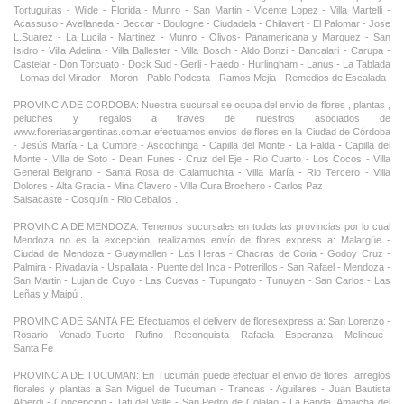
Tortuguitas - Wilde - Florida - Munro - San Martin - Vicente Lopez - Villa Martelli -
Acassuso - Avellaneda - Beccar - Boulogne - Ciudadela - Chilavert - El Palomar - Jose
L.Suarez - La Lucila - Martinez - Munro - Olivos- Panamericana y Marquez - San
Isidro - Villa Adelina - Villa Ballester - Villa Bosch - Aldo Bonzi - Bancalari - Carupa -
Castelar - Don Torcuato - Dock Sud - Gerli - Haedo - Hurlingham - Lanus - La Tablada
- Lomas del Mirador - Moron - Pablo Podesta - Ramos Mejia - Remedios de Escalada
PROVINCIA DE CORDOBA: Nuestra sucursal se ocupa del envío de flores , plantas ,
peluches y regalos a traves de nuestros asociados de
www.floreriasargentinas.com.ar efectuamos envios de flores en la Ciudad de Córdoba
- Jesús María - La Cumbre - Ascochinga - Capilla del Monte - La Falda - Capilla del
Monte - Villa de Soto - Dean Funes - Cruz del Eje - Rio Cuarto - Los Cocos - Villa
General Belgrano - Santa Rosa de Calamuchita - Villa María - Rio Tercero - Villa
Dolores - Alta Gracia - Mina Clavero - Villa Cura Brochero - Carlos Paz
Salsacaste - Cosquín - Rio Ceballos .
PROVINCIA DE MENDOZA: Tenemos sucursales en todas las provincias por lo cual
Mendoza no es la excepción, realizamos envío de flores express a: Malargüe -
Ciudad de Mendoza - Guaymallen - Las Heras - Chacras de Coria - Godoy Cruz -
Palmira - Rivadavia - Uspallata - Puente del Inca - Potrerillos - San Rafael - Mendoza -
San Martin - Lujan de Cuyo - Las Cuevas - Tupungato - Tunuyan - San Carlos - Las
Leñas y Maipú .
PROVINCIA DE SANTA FE: Efectuamos el delivery de floresexpress a: San Lorenzo -
Rosario - Venado Tuerto - Rufino - Reconquista - Rafaela - Esperanza - Melincue -
Santa Fe
PROVINCIA DE TUCUMAN: En Tucumán puede efectuar el envio de flores ,arreglos
florales y plantas a San Miguel de Tucuman - Trancas - Aguilares - Juan Bautista
Alberdi - Concepcion - Tafi del Valle - San Pedro de Colalao - La Banda, Amaicha del