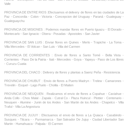
Valle
PROVINCIA DE ENTRE RIOS :Efectuamos el delivery de flores en las ciudades de La
Paz - Concordia - Colon - Victoria - Concepcion del Uruguay - Paraná - Gualeguay -
Gualeguaychu
PROVINCIA DE MISIONES : Podemos mandar flores en Puerto Iguazu - El Dorado -
Montecarlo - San Ignacio - Obera - Posadas - Apostoles - San Javier
PROVINCIA DE SAN LUIS : Enviar flores en Quines - Merlo - Trapiche - La Toma -
Villa Mercedes - El Volcan - San Luis - Villa del Carmen
PROVINCIA DE CORRIENTES : Envio de flores a Santo Tomé - Bella Vista -
Corrientes - Paso De la Patria - Itati - Mercedes - Goya - Yapeyu - Paso de Los libres
- Curuzu Cuatia
PROVINCIA DEL CHACO : Delivery de flores y plantas a Saenz Peña - Resistencia
PROVINCIA DE CHUBUT : Envio de flores a Puerto Madryn - Trelew - Camarones -
Trevelin - Esquel - Lago Puelo - Cholila - El Maiten
PROVINCIA DE NEUQUEN : Realizamos el envio de flores a Copahue - Caviahue -
Anda Collo - Chos Malal - Zapala - Cutral Co - Plaza Huincul - Plottier - Centenario -
Neuquen - Alumine - Junin de los Andes - San Martin de los Andes - Chapelco - Villa
Traful - Villa La Angostura
PROVINCIA DE JUJUY : Efectuamos el envio de flores a La Quiaca - Casabindo -
Susques - Tilcara - - Purmamarca - San Salvador De Jujuy - Ciudad Libertador San
Martin - Humahuaca - Palpala - El Carmen