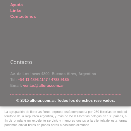
Ayuda
Links
Contactenos
Contacto
Av. de Los Incas 4800, Buenos Aires, Argentina
Tel:
+54 11 4896-1147
/
4788-9185
Email:
ventas@aflorar.com.ar
© 2015 aflorar.com.ar. Todos los derechos reservados.
La agrupación de florerías flores express está compuesta por 250 florerías en todo el
territorio de la República Argentina, y más de 2200 Florerias colegas en 180 países, a
fin de brindarle un excelente servicio y menores costos a la clientela,de esta forma
podemos enviar flores en pocas horas a casi todo el mundo .