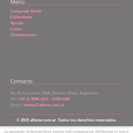
Menú
Lenguaje floral
Calendario
Ayuda
Links
Contactenos
Contacto
Av. de Los Incas 4800, Buenos Aires, Argentina
Tel:
+54 11 4896-1147
/
4788-9185
Email:
ventas@aflorar.com.ar
© 2015 aflorar.com.ar. Todos los derechos reservados.
La agrupación de florerías flores express está compuesta por 250 florerías en todo el