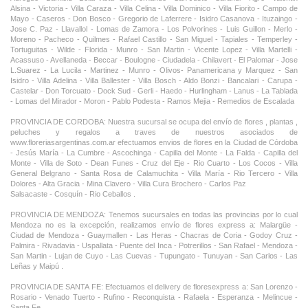
Alsina - Victoria - Villa Caraza - Villa Celina - Villa Dominico - Villa Fiorito - Campo de
Mayo - Caseros - Don Bosco - Gregorio de Laferrere - Isidro Casanova - Ituzaingo -
Jose C. Paz - Llavallol - Lomas de Zamora - Los Polvorines - Luis Guillon - Merlo -
Moreno - Pacheco - Quilmes - Rafael Castillo - San Miguel - Tapiales - Temperley -
Tortuguitas - Wilde - Florida - Munro - San Martin - Vicente Lopez - Villa Martelli -
Acassuso - Avellaneda - Beccar - Boulogne - Ciudadela - Chilavert - El Palomar - Jose
L.Suarez - La Lucila - Martinez - Munro - Olivos- Panamericana y Marquez - San
Isidro - Villa Adelina - Villa Ballester - Villa Bosch - Aldo Bonzi - Bancalari - Carupa -
Castelar - Don Torcuato - Dock Sud - Gerli - Haedo - Hurlingham - Lanus - La Tablada
- Lomas del Mirador - Moron - Pablo Podesta - Ramos Mejia - Remedios de Escalada
PROVINCIA DE CORDOBA: Nuestra sucursal se ocupa del envío de flores , plantas ,
peluches y regalos a traves de nuestros asociados de
www.floreriasargentinas.com.ar efectuamos envios de flores en la Ciudad de Córdoba
- Jesús María - La Cumbre - Ascochinga - Capilla del Monte - La Falda - Capilla del
Monte - Villa de Soto - Dean Funes - Cruz del Eje - Rio Cuarto - Los Cocos - Villa
General Belgrano - Santa Rosa de Calamuchita - Villa María - Rio Tercero - Villa
Dolores - Alta Gracia - Mina Clavero - Villa Cura Brochero - Carlos Paz
Salsacaste - Cosquín - Rio Ceballos .
PROVINCIA DE MENDOZA: Tenemos sucursales en todas las provincias por lo cual
Mendoza no es la excepción, realizamos envío de flores express a: Malargüe -
Ciudad de Mendoza - Guaymallen - Las Heras - Chacras de Coria - Godoy Cruz -
Palmira - Rivadavia - Uspallata - Puente del Inca - Potrerillos - San Rafael - Mendoza -
San Martin - Lujan de Cuyo - Las Cuevas - Tupungato - Tunuyan - San Carlos - Las
Leñas y Maipú .
PROVINCIA DE SANTA FE: Efectuamos el delivery de floresexpress a: San Lorenzo -
Rosario - Venado Tuerto - Rufino - Reconquista - Rafaela - Esperanza - Melincue -
Santa Fe