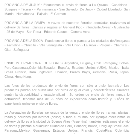
PROVINCIA DE JUJUY : Efectuamos el envio de flores a La Quiaca - Casabindo -
Susques - Tilcara - - Purmamarca - San Salvador De Jujuy - Ciudad Libertador San
Martin - Humahuaca - Palpala - El Carmen
PROVINCIA DE LA PAMPA : A traves de nuestras florerias asociadas realizamos el
delivery de flores , plantas y regalos en General Pico - Intendente Alvear - Guatrache
- 25 de Mayo - San Rosa - Eduardo Castex - General Acha
PROVINCIA DE LA RIOJA : Puede enviar flores o plantas a las ciudades de Aimogasta
- Famatina - Chilecito - Villa Sanagasta - Villa Union - La Rioja - Patquia - Chamical -
Olta - Sañogasta
ENVIO INTERNACIONAL DE FLORES: Argentina, Uruguay, Chile, Paraguay, Bolivia,
Peru,Guatemala,Colombia,Ecuador, España, Estados Unidos (USA), Mexico, Italia,
Brasil, Francia, Italia ,Inglaterra, Holanda, Paises Bajos, Alemania, Rusia, Japon,
China, Hong Kong.
Las fotos de los productos de envio de flores son sólo a título ilustrativo. Los
productos podrán ser sustituidos por otros de igual valor y características similares
según la disponibilidad y estacionalidad . Su orden de envío de flores nunca lo
defraudará, tenemos más de 25 años de experiencia como florería y 8 años de
experiencia online en envio de flores.
La Agrupacion de florerias se ocupa de la venta y envio de flores, ramos, plantas,
rosas y peluches por internet (online) a todo el mundo, por ejemplo efectuamos el
delivery de flores a la ciudad de Buenos Aires (Argentina) ,tambièn realizamos el envio
de flores y plantas a cualquier ciudad de Peru, Ecuador, Bolivia, Uruguay,Brasil,Chile,
Paraguay,Mexico, Guatemala, Estados Unidos, Francia, CostaRica, Colombia,