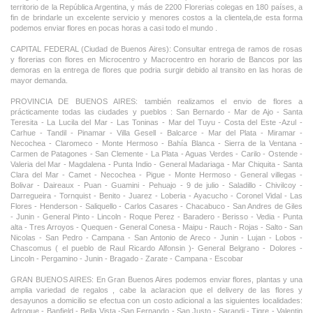
territorio de la República Argentina, y más de 2200 Florerias colegas en 180 países, a
fin de brindarle un excelente servicio y menores costos a la clientela,de esta forma
podemos enviar flores en pocas horas a casi todo el mundo .
CAPITAL FEDERAL (Ciudad de Buenos Aires): Consultar entrega de ramos de rosas
y florerias con flores en Microcentro y Macrocentro en horario de Bancos por las
demoras en la entrega de flores que podria surgir debido al transito en las horas de
mayor demanda.
PROVINCIA DE BUENOS AIRES: también realizamos el envio de flores a
prácticamente todas las ciudades y pueblos : San Bernardo - Mar de Ajo - Santa
Teresita - La Lucila del Mar - Las Toninas - Mar del Tuyu - Costa del Este -Azul -
Carhue - Tandil - Pinamar - Villa Gesell - Balcarce - Mar del Plata - Miramar -
Necochea - Claromeco - Monte Hermoso - Bahía Blanca - Sierra de la Ventana -
Carmen de Patagones - San Clemente - La Plata - Aguas Verdes - Carilo - Ostende -
Valeria del Mar - Magdalena - Punta Indio - General Madariaga - Mar Chiquita - Santa
Clara del Mar - Camet - Necochea - Pigue - Monte Hermoso - General villegas -
Bolivar - Daireaux - Puan - Guamini - Pehuajo - 9 de julio - Saladillo - Chivilcoy -
Darregueira - Tornquist - Benito - Juarez - Loberia - Ayacucho - Coronel Vidal - Las
Flores - Henderson - Saliquello - Carlos Casares - Chacabuco - San Andres de Giles
- Junin - General Pinto - Lincoln - Roque Perez - Baradero - Berisso - Vedia - Punta
alta - Tres Arroyos - Quequen - General Conesa - Maipu - Rauch - Rojas - Salto - San
Nicolas - San Pedro - Campana - San Antonio de Areco - Junin - Lujan - Lobos -
Chascomus ( el pueblo de Raul Ricardo Alfonsin )- General Belgrano - Dolores -
Lincoln - Pergamino - Junin - Bragado - Zarate - Campana - Escobar
GRAN BUENOS AIRES: En Gran Buenos Aires podemos enviar flores, plantas y una
amplia variedad de regalos , cabe la aclaracion que el delivery de las flores y
desayunos a domicilio se efectua con un costo adicional a las siguientes localidades:
Adrogue - Banfield - Bella Vista -San Fernando - San Justo - Sarandi - Tigre - Valentin