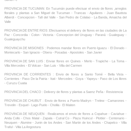
PROVINCIA DE TUCUMAN: En Tucumán puede efectuar el envio de flores ,arreglos
florales y plantas a San Miguel de Tucuman - Trancas - Aguilares - Juan Bautista
Alberdi - Concepcion - Tafi del Valle - San Pedro de Colalao - La Banda, Amaicha del
Valle
PROVINCIA DE ENTRE RIOS :Efectuamos el delivery de flores en las ciudades de La
Paz - Concordia - Colon - Victoria - Concepcion del Uruguay - Paraná - Gualeguay -
Gualeguaychu
PROVINCIA DE MISIONES : Podemos mandar flores en Puerto Iguazu - El Dorado -
Montecarlo - San Ignacio - Obera - Posadas - Apostoles - San Javier
PROVINCIA DE SAN LUIS : Enviar flores en Quines - Merlo - Trapiche - La Toma -
Villa Mercedes - El Volcan - San Luis - Villa del Carmen
PROVINCIA DE CORRIENTES : Envio de flores a Santo Tomé - Bella Vista -
Corrientes - Paso De la Patria - Itati - Mercedes - Goya - Yapeyu - Paso de Los libres
- Curuzu Cuatia
PROVINCIA DEL CHACO : Delivery de flores y plantas a Saenz Peña - Resistencia
PROVINCIA DE CHUBUT : Envio de flores a Puerto Madryn - Trelew - Camarones -
Trevelin - Esquel - Lago Puelo - Cholila - El Maiten
PROVINCIA DE NEUQUEN : Realizamos el envio de flores a Copahue - Caviahue -
Anda Collo - Chos Malal - Zapala - Cutral Co - Plaza Huincul - Plottier - Centenario -
Neuquen - Alumine - Junin de los Andes - San Martin de los Andes - Chapelco - Villa
Traful - Villa La Angostura