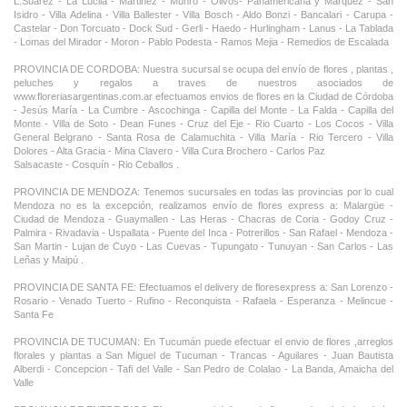
L.Suarez - La Lucila - Martinez - Munro - Olivos- Panamericana y Marquez - San
Isidro - Villa Adelina - Villa Ballester - Villa Bosch - Aldo Bonzi - Bancalari - Carupa -
Castelar - Don Torcuato - Dock Sud - Gerli - Haedo - Hurlingham - Lanus - La Tablada
- Lomas del Mirador - Moron - Pablo Podesta - Ramos Mejia - Remedios de Escalada
PROVINCIA DE CORDOBA: Nuestra sucursal se ocupa del envío de flores , plantas ,
peluches y regalos a traves de nuestros asociados de
www.floreriasargentinas.com.ar efectuamos envios de flores en la Ciudad de Córdoba
- Jesús María - La Cumbre - Ascochinga - Capilla del Monte - La Falda - Capilla del
Monte - Villa de Soto - Dean Funes - Cruz del Eje - Rio Cuarto - Los Cocos - Villa
General Belgrano - Santa Rosa de Calamuchita - Villa María - Rio Tercero - Villa
Dolores - Alta Gracia - Mina Clavero - Villa Cura Brochero - Carlos Paz
Salsacaste - Cosquín - Rio Ceballos .
PROVINCIA DE MENDOZA: Tenemos sucursales en todas las provincias por lo cual
Mendoza no es la excepción, realizamos envío de flores express a: Malargüe -
Ciudad de Mendoza - Guaymallen - Las Heras - Chacras de Coria - Godoy Cruz -
Palmira - Rivadavia - Uspallata - Puente del Inca - Potrerillos - San Rafael - Mendoza -
San Martin - Lujan de Cuyo - Las Cuevas - Tupungato - Tunuyan - San Carlos - Las
Leñas y Maipú .
PROVINCIA DE SANTA FE: Efectuamos el delivery de floresexpress a: San Lorenzo -
Rosario - Venado Tuerto - Rufino - Reconquista - Rafaela - Esperanza - Melincue -
Santa Fe
PROVINCIA DE TUCUMAN: En Tucumán puede efectuar el envio de flores ,arreglos
florales y plantas a San Miguel de Tucuman - Trancas - Aguilares - Juan Bautista
Alberdi - Concepcion - Tafi del Valle - San Pedro de Colalao - La Banda, Amaicha del
Valle