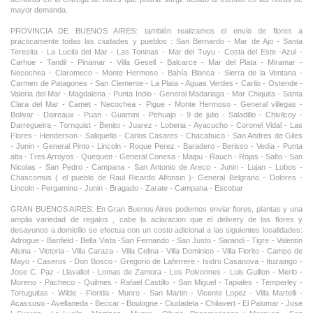
mayor demanda.
PROVINCIA DE BUENOS AIRES: también realizamos el envio de flores a
prácticamente todas las ciudades y pueblos : San Bernardo - Mar de Ajo - Santa
Teresita - La Lucila del Mar - Las Toninas - Mar del Tuyu - Costa del Este -Azul -
Carhue - Tandil - Pinamar - Villa Gesell - Balcarce - Mar del Plata - Miramar -
Necochea - Claromeco - Monte Hermoso - Bahía Blanca - Sierra de la Ventana -
Carmen de Patagones - San Clemente - La Plata - Aguas Verdes - Carilo - Ostende -
Valeria del Mar - Magdalena - Punta Indio - General Madariaga - Mar Chiquita - Santa
Clara del Mar - Camet - Necochea - Pigue - Monte Hermoso - General villegas -
Bolivar - Daireaux - Puan - Guamini - Pehuajo - 9 de julio - Saladillo - Chivilcoy -
Darregueira - Tornquist - Benito - Juarez - Loberia - Ayacucho - Coronel Vidal - Las
Flores - Henderson - Saliquello - Carlos Casares - Chacabuco - San Andres de Giles
- Junin - General Pinto - Lincoln - Roque Perez - Baradero - Berisso - Vedia - Punta
alta - Tres Arroyos - Quequen - General Conesa - Maipu - Rauch - Rojas - Salto - San
Nicolas - San Pedro - Campana - San Antonio de Areco - Junin - Lujan - Lobos -
Chascomus ( el pueblo de Raul Ricardo Alfonsin )- General Belgrano - Dolores -
Lincoln - Pergamino - Junin - Bragado - Zarate - Campana - Escobar
GRAN BUENOS AIRES: En Gran Buenos Aires podemos enviar flores, plantas y una
amplia variedad de regalos , cabe la aclaracion que el delivery de las flores y
desayunos a domicilio se efectua con un costo adicional a las siguientes localidades:
Adrogue - Banfield - Bella Vista -San Fernando - San Justo - Sarandi - Tigre - Valentin
Alsina - Victoria - Villa Caraza - Villa Celina - Villa Dominico - Villa Fiorito - Campo de
Mayo - Caseros - Don Bosco - Gregorio de Laferrere - Isidro Casanova - Ituzaingo -
Jose C. Paz - Llavallol - Lomas de Zamora - Los Polvorines - Luis Guillon - Merlo -
Moreno - Pacheco - Quilmes - Rafael Castillo - San Miguel - Tapiales - Temperley -
Tortuguitas - Wilde - Florida - Munro - San Martin - Vicente Lopez - Villa Martelli -
Acassuso - Avellaneda - Beccar - Boulogne - Ciudadela - Chilavert - El Palomar - Jose