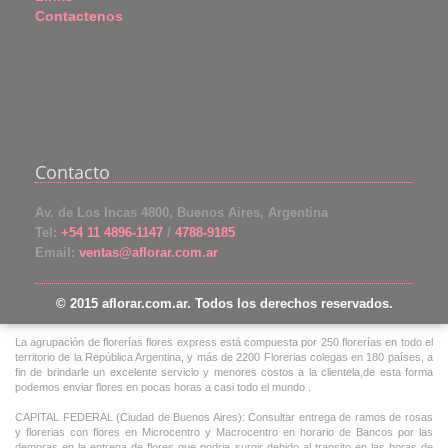
Contactenos
Contacto
Av. de Los Incas 4800, Buenos Aires, Argentina
Tel:
+54 11 4896-1147
/
4788-9185
Email:
ventas@aflorar.com.ar
© 2015 aflorar.com.ar. Todos los derechos reservados.
La agrupación de florerías flores express está compuesta por 250 florerías en todo el
territorio de la República Argentina, y más de 2200 Florerias colegas en 180 países, a
fin de brindarle un excelente servicio y menores costos a la clientela,de esta forma
podemos enviar flores en pocas horas a casi todo el mundo .
CAPITAL FEDERAL (Ciudad de Buenos Aires): Consultar entrega de ramos de rosas
y florerias con flores en Microcentro y Macrocentro en horario de Bancos por las
demoras en la entrega de flores que podria surgir debido al transito en las horas de