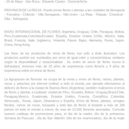
- 25 de Mayo - San Rosa - Eduardo Castex - General Acha
PROVINCIA DE LA RIOJA : Puede enviar flores o plantas a las ciudades de Aimogasta
- Famatina - Chilecito - Villa Sanagasta - Villa Union - La Rioja - Patquia - Chamical -
Olta - Sañogasta
ENVIO INTERNACIONAL DE FLORES: Argentina, Uruguay, Chile, Paraguay, Bolivia,
Peru,Guatemala,Colombia,Ecuador, España, Estados Unidos (USA), Mexico, Italia,
Brasil, Francia, Italia ,Inglaterra, Holanda, Paises Bajos, Alemania, Rusia, Japon,
China, Hong Kong.
Las fotos de los productos de envio de flores son sólo a título ilustrativo. Los
productos podrán ser sustituidos por otros de igual valor y características similares
según la disponibilidad y estacionalidad . Su orden de envío de flores nunca lo
defraudará, tenemos más de 25 años de experiencia como florería y 8 años de
experiencia online en envio de flores.
La Agrupacion de florerias se ocupa de la venta y envio de flores, ramos, plantas,
rosas y peluches por internet (online) a todo el mundo, por ejemplo efectuamos el
delivery de flores a la ciudad de Buenos Aires (Argentina) ,tambièn realizamos el envio
de flores y plantas a cualquier ciudad de Peru, Ecuador, Bolivia, Uruguay,Brasil,Chile,
Paraguay,Mexico, Guatemala, Estados Unidos, Francia, CostaRica, Colombia,
Venezuela , Rusia, Japon, Dinamarca y España. Envio de flores, plantas, arreglos
florales, ramos de rosas, bouquets y todo tipo de flores al instante a más de 180
países en todo el mundo a traves de mas de 22.000 florerias asociadas. Consulte
nuestro catálogo de promociones para, el día de la madre, día de la primavera,
Semana de Pascuas , día de San Valentín (día de los enamorados), día de la mujer
,Dia de la Tia, Dia del Padre, Dia de la Novia ,Dia del Matrimonio y nuestras ofertas
permanentes de ramos de flores, rosas ,arreglos florales y plantas combinados con