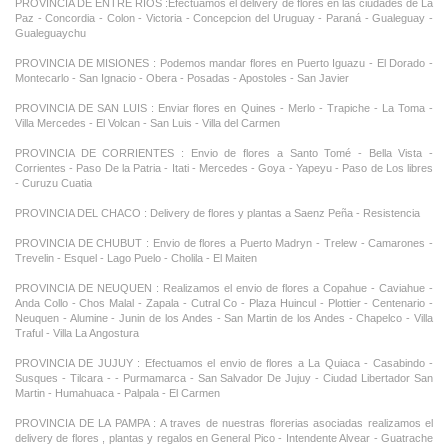
PROVINCIA DE ENTRE RIOS :Efectuamos el delivery de flores en las ciudades de La
Paz - Concordia - Colon - Victoria - Concepcion del Uruguay - Paraná - Gualeguay -
Gualeguaychu
PROVINCIA DE MISIONES : Podemos mandar flores en Puerto Iguazu - El Dorado -
Montecarlo - San Ignacio - Obera - Posadas - Apostoles - San Javier
PROVINCIA DE SAN LUIS : Enviar flores en Quines - Merlo - Trapiche - La Toma -
Villa Mercedes - El Volcan - San Luis - Villa del Carmen
PROVINCIA DE CORRIENTES : Envio de flores a Santo Tomé - Bella Vista -
Corrientes - Paso De la Patria - Itati - Mercedes - Goya - Yapeyu - Paso de Los libres
- Curuzu Cuatia
PROVINCIA DEL CHACO : Delivery de flores y plantas a Saenz Peña - Resistencia
PROVINCIA DE CHUBUT : Envio de flores a Puerto Madryn - Trelew - Camarones -
Trevelin - Esquel - Lago Puelo - Cholila - El Maiten
PROVINCIA DE NEUQUEN : Realizamos el envio de flores a Copahue - Caviahue -
Anda Collo - Chos Malal - Zapala - Cutral Co - Plaza Huincul - Plottier - Centenario -
Neuquen - Alumine - Junin de los Andes - San Martin de los Andes - Chapelco - Villa
Traful - Villa La Angostura
PROVINCIA DE JUJUY : Efectuamos el envio de flores a La Quiaca - Casabindo -
Susques - Tilcara - - Purmamarca - San Salvador De Jujuy - Ciudad Libertador San
Martin - Humahuaca - Palpala - El Carmen
PROVINCIA DE LA PAMPA : A traves de nuestras florerias asociadas realizamos el
delivery de flores , plantas y regalos en General Pico - Intendente Alvear - Guatrache