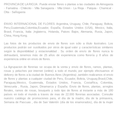
PROVINCIA DE LA RIOJA : Puede enviar flores o plantas a las ciudades de Aimogasta
- Famatina - Chilecito - Villa Sanagasta - Villa Union - La Rioja - Patquia - Chamical -
Olta - Sañogasta
ENVIO INTERNACIONAL DE FLORES: Argentina, Uruguay, Chile, Paraguay, Bolivia,
Peru,Guatemala,Colombia,Ecuador, España, Estados Unidos (USA), Mexico, Italia,
Brasil, Francia, Italia ,Inglaterra, Holanda, Paises Bajos, Alemania, Rusia, Japon,
China, Hong Kong.
Las fotos de los productos de envio de flores son sólo a título ilustrativo. Los
productos podrán ser sustituidos por otros de igual valor y características similares
según la disponibilidad y estacionalidad . Su orden de envío de flores nunca lo
defraudará, tenemos más de 25 años de experiencia como florería y 8 años de
experiencia online en envio de flores.
La Agrupacion de florerias se ocupa de la venta y envio de flores, ramos, plantas,
rosas y peluches por internet (online) a todo el mundo, por ejemplo efectuamos el
delivery de flores a la ciudad de Buenos Aires (Argentina) ,tambièn realizamos el envio
de flores y plantas a cualquier ciudad de Peru, Ecuador, Bolivia, Uruguay,Brasil,Chile,
Paraguay,Mexico, Guatemala, Estados Unidos, Francia, CostaRica, Colombia,
Venezuela , Rusia, Japon, Dinamarca y España. Envio de flores, plantas, arreglos
florales, ramos de rosas, bouquets y todo tipo de flores al instante a más de 180
países en todo el mundo a traves de mas de 22.000 florerias asociadas. Consulte
nuestro catálogo de promociones para, el día de la madre, día de la primavera,
Semana de Pascuas , día de San Valentín (día de los enamorados), día de la mujer
,Dia de la Tia, Dia del Padre, Dia de la Novia ,Dia del Matrimonio y nuestras ofertas
permanentes de ramos de flores, rosas ,arreglos florales y plantas combinados con
vino ,champagne, chocolates,peluches,globos,bombones ideal para todas las