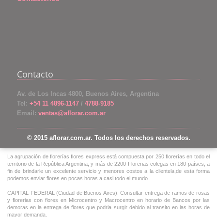
Contacto
Av. de Los Incas 4800, Buenos Aires, Argentina
Tel:
+54 11 4896-1147
/
4788-9185
Email:
ventas@aflorar.com.ar
© 2015 aflorar.com.ar. Todos los derechos reservados.
La agrupación de florerías flores express está compuesta por 250 florerías en todo el
territorio de la República Argentina, y más de 2200 Florerias colegas en 180 países, a
fin de brindarle un excelente servicio y menores costos a la clientela,de esta forma
podemos enviar flores en pocas horas a casi todo el mundo .
CAPITAL FEDERAL (Ciudad de Buenos Aires): Consultar entrega de ramos de rosas
y florerias con flores en Microcentro y Macrocentro en horario de Bancos por las
demoras en la entrega de flores que podria surgir debido al transito en las horas de
mayor demanda.