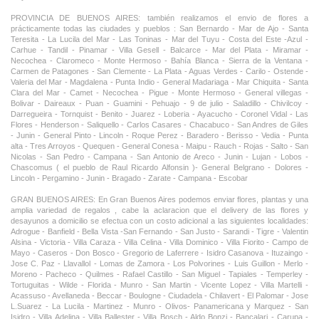
PROVINCIA DE BUENOS AIRES: también realizamos el envio de flores a
prácticamente todas las ciudades y pueblos : San Bernardo - Mar de Ajo - Santa
Teresita - La Lucila del Mar - Las Toninas - Mar del Tuyu - Costa del Este -Azul -
Carhue - Tandil - Pinamar - Villa Gesell - Balcarce - Mar del Plata - Miramar -
Necochea - Claromeco - Monte Hermoso - Bahía Blanca - Sierra de la Ventana -
Carmen de Patagones - San Clemente - La Plata - Aguas Verdes - Carilo - Ostende -
Valeria del Mar - Magdalena - Punta Indio - General Madariaga - Mar Chiquita - Santa
Clara del Mar - Camet - Necochea - Pigue - Monte Hermoso - General villegas -
Bolivar - Daireaux - Puan - Guamini - Pehuajo - 9 de julio - Saladillo - Chivilcoy -
Darregueira - Tornquist - Benito - Juarez - Loberia - Ayacucho - Coronel Vidal - Las
Flores - Henderson - Saliquello - Carlos Casares - Chacabuco - San Andres de Giles
- Junin - General Pinto - Lincoln - Roque Perez - Baradero - Berisso - Vedia - Punta
alta - Tres Arroyos - Quequen - General Conesa - Maipu - Rauch - Rojas - Salto - San
Nicolas - San Pedro - Campana - San Antonio de Areco - Junin - Lujan - Lobos -
Chascomus ( el pueblo de Raul Ricardo Alfonsin )- General Belgrano - Dolores -
Lincoln - Pergamino - Junin - Bragado - Zarate - Campana - Escobar
GRAN BUENOS AIRES: En Gran Buenos Aires podemos enviar flores, plantas y una
amplia variedad de regalos , cabe la aclaracion que el delivery de las flores y
desayunos a domicilio se efectua con un costo adicional a las siguientes localidades:
Adrogue - Banfield - Bella Vista -San Fernando - San Justo - Sarandi - Tigre - Valentin
Alsina - Victoria - Villa Caraza - Villa Celina - Villa Dominico - Villa Fiorito - Campo de
Mayo - Caseros - Don Bosco - Gregorio de Laferrere - Isidro Casanova - Ituzaingo -
Jose C. Paz - Llavallol - Lomas de Zamora - Los Polvorines - Luis Guillon - Merlo -
Moreno - Pacheco - Quilmes - Rafael Castillo - San Miguel - Tapiales - Temperley -
Tortuguitas - Wilde - Florida - Munro - San Martin - Vicente Lopez - Villa Martelli -
Acassuso - Avellaneda - Beccar - Boulogne - Ciudadela - Chilavert - El Palomar - Jose
L.Suarez - La Lucila - Martinez - Munro - Olivos- Panamericana y Marquez - San
Isidro - Villa Adelina - Villa Ballester - Villa Bosch - Aldo Bonzi - Bancalari - Carupa -