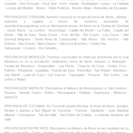
Castelar - Don Torcuato - Dock Sud - Gerli - Haedo - Hurlingham - Lanus - La Tablada
- Lomas del Mirador - Moron - Pablo Podesta - Ramos Mejia - Remedios de Escalada
PROVINCIA DE CORDOBA: Nuestra sucursal se ocupa del envío de flores , plantas ,
peluches y regalos a traves de nuestros asociados de
www.floreriasargentinas.com.ar efectuamos envios de flores en la Ciudad de Córdoba
- Jesús María - La Cumbre - Ascochinga - Capilla del Monte - La Falda - Capilla del
Monte - Villa de Soto - Dean Funes - Cruz del Eje - Rio Cuarto - Los Cocos - Villa
General Belgrano - Santa Rosa de Calamuchita - Villa María - Rio Tercero - Villa
Dolores - Alta Gracia - Mina Clavero - Villa Cura Brochero - Carlos Paz
Salsacaste - Cosquín - Rio Ceballos .
PROVINCIA DE MENDOZA: Tenemos sucursales en todas las provincias por lo cual
Mendoza no es la excepción, realizamos envío de flores express a: Malargüe -
Ciudad de Mendoza - Guaymallen - Las Heras - Chacras de Coria - Godoy Cruz -
Palmira - Rivadavia - Uspallata - Puente del Inca - Potrerillos - San Rafael - Mendoza -
San Martin - Lujan de Cuyo - Las Cuevas - Tupungato - Tunuyan - San Carlos - Las
Leñas y Maipú .
PROVINCIA DE SANTA FE: Efectuamos el delivery de floresexpress a: San Lorenzo -
Rosario - Venado Tuerto - Rufino - Reconquista - Rafaela - Esperanza - Melincue -
Santa Fe
PROVINCIA DE TUCUMAN: En Tucumán puede efectuar el envio de flores ,arreglos
florales y plantas a San Miguel de Tucuman - Trancas - Aguilares - Juan Bautista
Alberdi - Concepcion - Tafi del Valle - San Pedro de Colalao - La Banda, Amaicha del
Valle
PROVINCIA DE ENTRE RIOS :Efectuamos el delivery de flores en las ciudades de La
Paz - Concordia - Colon - Victoria - Concepcion del Uruguay - Paraná - Gualeguay -