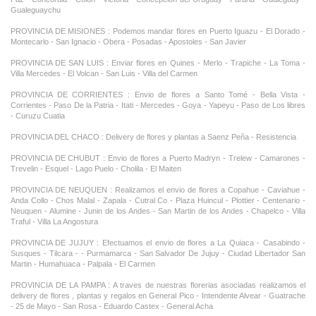
Gualeguaychu
PROVINCIA DE MISIONES : Podemos mandar flores en Puerto Iguazu - El Dorado -
Montecarlo - San Ignacio - Obera - Posadas - Apostoles - San Javier
PROVINCIA DE SAN LUIS : Enviar flores en Quines - Merlo - Trapiche - La Toma -
Villa Mercedes - El Volcan - San Luis - Villa del Carmen
PROVINCIA DE CORRIENTES : Envio de flores a Santo Tomé - Bella Vista -
Corrientes - Paso De la Patria - Itati - Mercedes - Goya - Yapeyu - Paso de Los libres
- Curuzu Cuatia
PROVINCIA DEL CHACO : Delivery de flores y plantas a Saenz Peña - Resistencia
PROVINCIA DE CHUBUT : Envio de flores a Puerto Madryn - Trelew - Camarones -
Trevelin - Esquel - Lago Puelo - Cholila - El Maiten
PROVINCIA DE NEUQUEN : Realizamos el envio de flores a Copahue - Caviahue -
Anda Collo - Chos Malal - Zapala - Cutral Co - Plaza Huincul - Plottier - Centenario -
Neuquen - Alumine - Junin de los Andes - San Martin de los Andes - Chapelco - Villa
Traful - Villa La Angostura
PROVINCIA DE JUJUY : Efectuamos el envio de flores a La Quiaca - Casabindo -
Susques - Tilcara - - Purmamarca - San Salvador De Jujuy - Ciudad Libertador San
Martin - Humahuaca - Palpala - El Carmen
PROVINCIA DE LA PAMPA : A traves de nuestras florerias asociadas realizamos el
delivery de flores , plantas y regalos en General Pico - Intendente Alvear - Guatrache
- 25 de Mayo - San Rosa - Eduardo Castex - General Acha