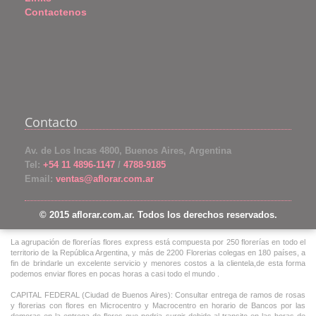
Contactenos
Contacto
Av. de Los Incas 4800, Buenos Aires, Argentina
Tel:
+54 11 4896-1147
/
4788-9185
Email:
ventas@aflorar.com.ar
© 2015 aflorar.com.ar. Todos los derechos reservados.
La agrupación de florerías flores express está compuesta por 250 florerías en todo el
territorio de la República Argentina, y más de 2200 Florerias colegas en 180 países, a
fin de brindarle un excelente servicio y menores costos a la clientela,de esta forma
podemos enviar flores en pocas horas a casi todo el mundo .
CAPITAL FEDERAL (Ciudad de Buenos Aires): Consultar entrega de ramos de rosas
y florerias con flores en Microcentro y Macrocentro en horario de Bancos por las