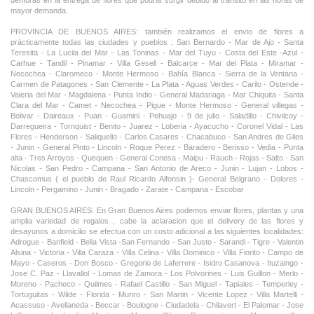
demoras en la entrega de flores que podria surgir debido al transito en las horas de
mayor demanda.
PROVINCIA DE BUENOS AIRES: también realizamos el envio de flores a
prácticamente todas las ciudades y pueblos : San Bernardo - Mar de Ajo - Santa
Teresita - La Lucila del Mar - Las Toninas - Mar del Tuyu - Costa del Este -Azul -
Carhue - Tandil - Pinamar - Villa Gesell - Balcarce - Mar del Plata - Miramar -
Necochea - Claromeco - Monte Hermoso - Bahía Blanca - Sierra de la Ventana -
Carmen de Patagones - San Clemente - La Plata - Aguas Verdes - Carilo - Ostende -
Valeria del Mar - Magdalena - Punta Indio - General Madariaga - Mar Chiquita - Santa
Clara del Mar - Camet - Necochea - Pigue - Monte Hermoso - General villegas -
Bolivar - Daireaux - Puan - Guamini - Pehuajo - 9 de julio - Saladillo - Chivilcoy -
Darregueira - Tornquist - Benito - Juarez - Loberia - Ayacucho - Coronel Vidal - Las
Flores - Henderson - Saliquello - Carlos Casares - Chacabuco - San Andres de Giles
- Junin - General Pinto - Lincoln - Roque Perez - Baradero - Berisso - Vedia - Punta
alta - Tres Arroyos - Quequen - General Conesa - Maipu - Rauch - Rojas - Salto - San
Nicolas - San Pedro - Campana - San Antonio de Areco - Junin - Lujan - Lobos -
Chascomus ( el pueblo de Raul Ricardo Alfonsin )- General Belgrano - Dolores -
Lincoln - Pergamino - Junin - Bragado - Zarate - Campana - Escobar
GRAN BUENOS AIRES: En Gran Buenos Aires podemos enviar flores, plantas y una
amplia variedad de regalos , cabe la aclaracion que el delivery de las flores y
desayunos a domicilio se efectua con un costo adicional a las siguientes localidades:
Adrogue - Banfield - Bella Vista -San Fernando - San Justo - Sarandi - Tigre - Valentin
Alsina - Victoria - Villa Caraza - Villa Celina - Villa Dominico - Villa Fiorito - Campo de
Mayo - Caseros - Don Bosco - Gregorio de Laferrere - Isidro Casanova - Ituzaingo -
Jose C. Paz - Llavallol - Lomas de Zamora - Los Polvorines - Luis Guillon - Merlo -
Moreno - Pacheco - Quilmes - Rafael Castillo - San Miguel - Tapiales - Temperley -
Tortuguitas - Wilde - Florida - Munro - San Martin - Vicente Lopez - Villa Martelli -
Acassuso - Avellaneda - Beccar - Boulogne - Ciudadela - Chilavert - El Palomar - Jose