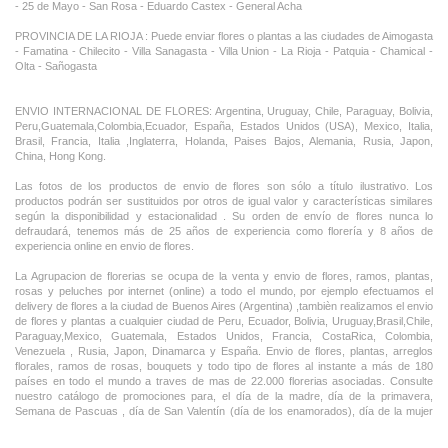
- 25 de Mayo - San Rosa - Eduardo Castex - General Acha
PROVINCIA DE LA RIOJA : Puede enviar flores o plantas a las ciudades de Aimogasta
- Famatina - Chilecito - Villa Sanagasta - Villa Union - La Rioja - Patquia - Chamical -
Olta - Sañogasta
ENVIO INTERNACIONAL DE FLORES: Argentina, Uruguay, Chile, Paraguay, Bolivia,
Peru,Guatemala,Colombia,Ecuador, España, Estados Unidos (USA), Mexico, Italia,
Brasil, Francia, Italia ,Inglaterra, Holanda, Paises Bajos, Alemania, Rusia, Japon,
China, Hong Kong.
Las fotos de los productos de envio de flores son sólo a título ilustrativo. Los
productos podrán ser sustituidos por otros de igual valor y características similares
según la disponibilidad y estacionalidad . Su orden de envío de flores nunca lo
defraudará, tenemos más de 25 años de experiencia como florería y 8 años de
experiencia online en envio de flores.
La Agrupacion de florerias se ocupa de la venta y envio de flores, ramos, plantas,
rosas y peluches por internet (online) a todo el mundo, por ejemplo efectuamos el
delivery de flores a la ciudad de Buenos Aires (Argentina) ,tambièn realizamos el envio
de flores y plantas a cualquier ciudad de Peru, Ecuador, Bolivia, Uruguay,Brasil,Chile,
Paraguay,Mexico, Guatemala, Estados Unidos, Francia, CostaRica, Colombia,
Venezuela , Rusia, Japon, Dinamarca y España. Envio de flores, plantas, arreglos
florales, ramos de rosas, bouquets y todo tipo de flores al instante a más de 180
países en todo el mundo a traves de mas de 22.000 florerias asociadas. Consulte
nuestro catálogo de promociones para, el día de la madre, día de la primavera,
Semana de Pascuas , día de San Valentín (día de los enamorados), día de la mujer
,Dia de la Tia, Dia del Padre, Dia de la Novia ,Dia del Matrimonio y nuestras ofertas
permanentes de ramos de flores, rosas ,arreglos florales y plantas combinados con