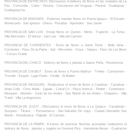
PROVINCIA DE ENTRE RIOS :Efectuamos el delivery de flores en las ciudades de La
Paz - Concordia - Colon - Victoria - Concepcion del Uruguay - Paraná - Gualeguay -
Gualeguaychu
PROVINCIA DE MISIONES : Podemos mandar flores en Puerto Iguazu - El Dorado -
Montecarlo - San Ignacio - Obera - Posadas - Apostoles - San Javier
PROVINCIA DE SAN LUIS : Enviar flores en Quines - Merlo - Trapiche - La Toma -
Villa Mercedes - El Volcan - San Luis - Villa del Carmen
PROVINCIA DE CORRIENTES : Envio de flores a Santo Tomé - Bella Vista -
Corrientes - Paso De la Patria - Itati - Mercedes - Goya - Yapeyu - Paso de Los libres
- Curuzu Cuatia
PROVINCIA DEL CHACO : Delivery de flores y plantas a Saenz Peña - Resistencia
PROVINCIA DE CHUBUT : Envio de flores a Puerto Madryn - Trelew - Camarones -
Trevelin - Esquel - Lago Puelo - Cholila - El Maiten
PROVINCIA DE NEUQUEN : Realizamos el envio de flores a Copahue - Caviahue -
Anda Collo - Chos Malal - Zapala - Cutral Co - Plaza Huincul - Plottier - Centenario -
Neuquen - Alumine - Junin de los Andes - San Martin de los Andes - Chapelco - Villa
Traful - Villa La Angostura
PROVINCIA DE JUJUY : Efectuamos el envio de flores a La Quiaca - Casabindo -
Susques - Tilcara - - Purmamarca - San Salvador De Jujuy - Ciudad Libertador San
Martin - Humahuaca - Palpala - El Carmen
PROVINCIA DE LA PAMPA : A traves de nuestras florerias asociadas realizamos el
delivery de flores , plantas y regalos en General Pico - Intendente Alvear - Guatrache