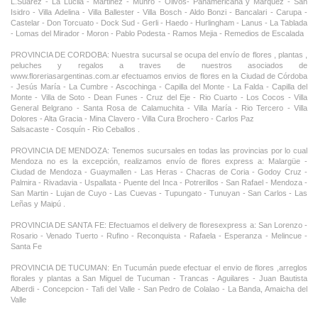
L.Suarez - La Lucila - Martinez - Munro - Olivos- Panamericana y Marquez - San
Isidro - Villa Adelina - Villa Ballester - Villa Bosch - Aldo Bonzi - Bancalari - Carupa -
Castelar - Don Torcuato - Dock Sud - Gerli - Haedo - Hurlingham - Lanus - La Tablada
- Lomas del Mirador - Moron - Pablo Podesta - Ramos Mejia - Remedios de Escalada
PROVINCIA DE CORDOBA: Nuestra sucursal se ocupa del envío de flores , plantas ,
peluches y regalos a traves de nuestros asociados de
www.floreriasargentinas.com.ar efectuamos envios de flores en la Ciudad de Córdoba
- Jesús María - La Cumbre - Ascochinga - Capilla del Monte - La Falda - Capilla del
Monte - Villa de Soto - Dean Funes - Cruz del Eje - Rio Cuarto - Los Cocos - Villa
General Belgrano - Santa Rosa de Calamuchita - Villa María - Rio Tercero - Villa
Dolores - Alta Gracia - Mina Clavero - Villa Cura Brochero - Carlos Paz
Salsacaste - Cosquín - Rio Ceballos .
PROVINCIA DE MENDOZA: Tenemos sucursales en todas las provincias por lo cual
Mendoza no es la excepción, realizamos envío de flores express a: Malargüe -
Ciudad de Mendoza - Guaymallen - Las Heras - Chacras de Coria - Godoy Cruz -
Palmira - Rivadavia - Uspallata - Puente del Inca - Potrerillos - San Rafael - Mendoza -
San Martin - Lujan de Cuyo - Las Cuevas - Tupungato - Tunuyan - San Carlos - Las
Leñas y Maipú .
PROVINCIA DE SANTA FE: Efectuamos el delivery de floresexpress a: San Lorenzo -
Rosario - Venado Tuerto - Rufino - Reconquista - Rafaela - Esperanza - Melincue -
Santa Fe
PROVINCIA DE TUCUMAN: En Tucumán puede efectuar el envio de flores ,arreglos
florales y plantas a San Miguel de Tucuman - Trancas - Aguilares - Juan Bautista
Alberdi - Concepcion - Tafi del Valle - San Pedro de Colalao - La Banda, Amaicha del
Valle