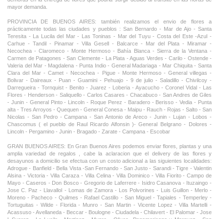
mayor demanda.
PROVINCIA DE BUENOS AIRES: también realizamos el envio de flores a
prácticamente todas las ciudades y pueblos : San Bernardo - Mar de Ajo - Santa
Teresita - La Lucila del Mar - Las Toninas - Mar del Tuyu - Costa del Este -Azul -
Carhue - Tandil - Pinamar - Villa Gesell - Balcarce - Mar del Plata - Miramar -
Necochea - Claromeco - Monte Hermoso - Bahía Blanca - Sierra de la Ventana -
Carmen de Patagones - San Clemente - La Plata - Aguas Verdes - Carilo - Ostende -
Valeria del Mar - Magdalena - Punta Indio - General Madariaga - Mar Chiquita - Santa
Clara del Mar - Camet - Necochea - Pigue - Monte Hermoso - General villegas -
Bolivar - Daireaux - Puan - Guamini - Pehuajo - 9 de julio - Saladillo - Chivilcoy -
Darregueira - Tornquist - Benito - Juarez - Loberia - Ayacucho - Coronel Vidal - Las
Flores - Henderson - Saliquello - Carlos Casares - Chacabuco - San Andres de Giles
- Junin - General Pinto - Lincoln - Roque Perez - Baradero - Berisso - Vedia - Punta
alta - Tres Arroyos - Quequen - General Conesa - Maipu - Rauch - Rojas - Salto - San
Nicolas - San Pedro - Campana - San Antonio de Areco - Junin - Lujan - Lobos -
Chascomus ( el pueblo de Raul Ricardo Alfonsin )- General Belgrano - Dolores -
Lincoln - Pergamino - Junin - Bragado - Zarate - Campana - Escobar
GRAN BUENOS AIRES: En Gran Buenos Aires podemos enviar flores, plantas y una
amplia variedad de regalos , cabe la aclaracion que el delivery de las flores y
desayunos a domicilio se efectua con un costo adicional a las siguientes localidades:
Adrogue - Banfield - Bella Vista -San Fernando - San Justo - Sarandi - Tigre - Valentin
Alsina - Victoria - Villa Caraza - Villa Celina - Villa Dominico - Villa Fiorito - Campo de
Mayo - Caseros - Don Bosco - Gregorio de Laferrere - Isidro Casanova - Ituzaingo -
Jose C. Paz - Llavallol - Lomas de Zamora - Los Polvorines - Luis Guillon - Merlo -
Moreno - Pacheco - Quilmes - Rafael Castillo - San Miguel - Tapiales - Temperley -
Tortuguitas - Wilde - Florida - Munro - San Martin - Vicente Lopez - Villa Martelli -
Acassuso - Avellaneda - Beccar - Boulogne - Ciudadela - Chilavert - El Palomar - Jose