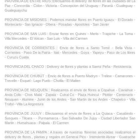
PROVINCIA DE ENTRE RIOS :Efectuamos el delivery de flores en las ciudades de La
Paz - Concordia - Colon - Victoria - Concepcion del Uruguay - Paraná - Gualeguay -
Gualeguaychu
PROVINCIA DE MISIONES : Podemos mandar flores en Puerto Iguazu - El Dorado -
Montecarlo - San Ignacio - Obera - Posadas - Apostoles - San Javier
PROVINCIA DE SAN LUIS : Enviar flores en Quines - Merlo - Trapiche - La Toma -
Villa Mercedes - El Volcan - San Luis - Villa del Carmen
PROVINCIA DE CORRIENTES : Envio de flores a Santo Tomé - Bella Vista -
Corrientes - Paso De la Patria - Itati - Mercedes - Goya - Yapeyu - Paso de Los libres
- Curuzu Cuatia
PROVINCIA DEL CHACO : Delivery de flores y plantas a Saenz Peña - Resistencia
PROVINCIA DE CHUBUT : Envio de flores a Puerto Madryn - Trelew - Camarones -
Trevelin - Esquel - Lago Puelo - Cholila - El Maiten
PROVINCIA DE NEUQUEN : Realizamos el envio de flores a Copahue - Caviahue -
Anda Collo - Chos Malal - Zapala - Cutral Co - Plaza Huincul - Plottier - Centenario -
Neuquen - Alumine - Junin de los Andes - San Martin de los Andes - Chapelco - Villa
Traful - Villa La Angostura
PROVINCIA DE JUJUY : Efectuamos el envio de flores a La Quiaca - Casabindo -
Susques - Tilcara - - Purmamarca - San Salvador De Jujuy - Ciudad Libertador San
Martin - Humahuaca - Palpala - El Carmen
PROVINCIA DE LA PAMPA : A traves de nuestras florerias asociadas realizamos el
delivery de flores , plantas y regalos en General Pico - Intendente Alvear - Guatrache