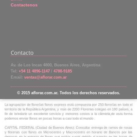
Contactenos
Contacto
Av. de Los Incas 4800, Buenos Aires, Argentina
Tel:
+54 11 4896-1147
/
4788-9185
Email:
ventas@aflorar.com.ar
© 2015 aflorar.com.ar. Todos los derechos reservados.
La agrupación de florerías flores express está compuesta por 250 florerías en todo el
territorio de la República Argentina, y más de 2200 Florerias colegas en 180 países, a
fin de brindarle un excelente servicio y menores costos a la clientela,de esta forma
podemos enviar flores en pocas horas a casi todo el mundo .
CAPITAL FEDERAL (Ciudad de Buenos Aires): Consultar entrega de ramos de rosas
y florerias con flores en Microcentro y Macrocentro en horario de Bancos por las
demoras en la entrega de flores que podria surgir debido al transito en las horas de