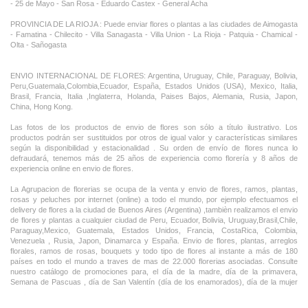
- 25 de Mayo - San Rosa - Eduardo Castex - General Acha
PROVINCIA DE LA RIOJA : Puede enviar flores o plantas a las ciudades de Aimogasta
- Famatina - Chilecito - Villa Sanagasta - Villa Union - La Rioja - Patquia - Chamical -
Olta - Sañogasta
ENVIO INTERNACIONAL DE FLORES: Argentina, Uruguay, Chile, Paraguay, Bolivia,
Peru,Guatemala,Colombia,Ecuador, España, Estados Unidos (USA), Mexico, Italia,
Brasil, Francia, Italia ,Inglaterra, Holanda, Paises Bajos, Alemania, Rusia, Japon,
China, Hong Kong.
Las fotos de los productos de envio de flores son sólo a título ilustrativo. Los
productos podrán ser sustituidos por otros de igual valor y características similares
según la disponibilidad y estacionalidad . Su orden de envío de flores nunca lo
defraudará, tenemos más de 25 años de experiencia como florería y 8 años de
experiencia online en envio de flores.
La Agrupacion de florerias se ocupa de la venta y envio de flores, ramos, plantas,
rosas y peluches por internet (online) a todo el mundo, por ejemplo efectuamos el
delivery de flores a la ciudad de Buenos Aires (Argentina) ,tambièn realizamos el envio
de flores y plantas a cualquier ciudad de Peru, Ecuador, Bolivia, Uruguay,Brasil,Chile,
Paraguay,Mexico, Guatemala, Estados Unidos, Francia, CostaRica, Colombia,
Venezuela , Rusia, Japon, Dinamarca y España. Envio de flores, plantas, arreglos
florales, ramos de rosas, bouquets y todo tipo de flores al instante a más de 180
países en todo el mundo a traves de mas de 22.000 florerias asociadas. Consulte
nuestro catálogo de promociones para, el día de la madre, día de la primavera,
Semana de Pascuas , día de San Valentín (día de los enamorados), día de la mujer
,Dia de la Tia, Dia del Padre, Dia de la Novia ,Dia del Matrimonio y nuestras ofertas
permanentes de ramos de flores, rosas ,arreglos florales y plantas combinados con