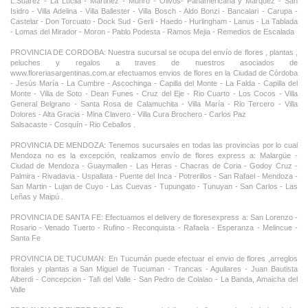
L.Suarez - La Lucila - Martinez - Munro - Olivos- Panamericana y Marquez - San
Isidro - Villa Adelina - Villa Ballester - Villa Bosch - Aldo Bonzi - Bancalari - Carupa -
Castelar - Don Torcuato - Dock Sud - Gerli - Haedo - Hurlingham - Lanus - La Tablada
- Lomas del Mirador - Moron - Pablo Podesta - Ramos Mejia - Remedios de Escalada
PROVINCIA DE CORDOBA: Nuestra sucursal se ocupa del envío de flores , plantas ,
peluches y regalos a traves de nuestros asociados de
www.floreriasargentinas.com.ar efectuamos envios de flores en la Ciudad de Córdoba
- Jesús María - La Cumbre - Ascochinga - Capilla del Monte - La Falda - Capilla del
Monte - Villa de Soto - Dean Funes - Cruz del Eje - Rio Cuarto - Los Cocos - Villa
General Belgrano - Santa Rosa de Calamuchita - Villa María - Rio Tercero - Villa
Dolores - Alta Gracia - Mina Clavero - Villa Cura Brochero - Carlos Paz
Salsacaste - Cosquín - Rio Ceballos .
PROVINCIA DE MENDOZA: Tenemos sucursales en todas las provincias por lo cual
Mendoza no es la excepción, realizamos envío de flores express a: Malargüe -
Ciudad de Mendoza - Guaymallen - Las Heras - Chacras de Coria - Godoy Cruz -
Palmira - Rivadavia - Uspallata - Puente del Inca - Potrerillos - San Rafael - Mendoza -
San Martin - Lujan de Cuyo - Las Cuevas - Tupungato - Tunuyan - San Carlos - Las
Leñas y Maipú .
PROVINCIA DE SANTA FE: Efectuamos el delivery de floresexpress a: San Lorenzo -
Rosario - Venado Tuerto - Rufino - Reconquista - Rafaela - Esperanza - Melincue -
Santa Fe
PROVINCIA DE TUCUMAN: En Tucumán puede efectuar el envio de flores ,arreglos
florales y plantas a San Miguel de Tucuman - Trancas - Aguilares - Juan Bautista
Alberdi - Concepcion - Tafi del Valle - San Pedro de Colalao - La Banda, Amaicha del
Valle