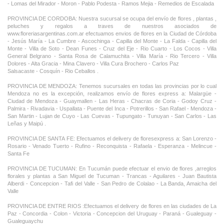
- Lomas del Mirador - Moron - Pablo Podesta - Ramos Mejia - Remedios de Escalada
PROVINCIA DE CORDOBA: Nuestra sucursal se ocupa del envío de flores , plantas ,
peluches y regalos a traves de nuestros asociados de
www.floreriasargentinas.com.ar efectuamos envios de flores en la Ciudad de Córdoba
- Jesús María - La Cumbre - Ascochinga - Capilla del Monte - La Falda - Capilla del
Monte - Villa de Soto - Dean Funes - Cruz del Eje - Rio Cuarto - Los Cocos - Villa
General Belgrano - Santa Rosa de Calamuchita - Villa María - Rio Tercero - Villa
Dolores - Alta Gracia - Mina Clavero - Villa Cura Brochero - Carlos Paz
Salsacaste - Cosquín - Rio Ceballos .
PROVINCIA DE MENDOZA: Tenemos sucursales en todas las provincias por lo cual
Mendoza no es la excepción, realizamos envío de flores express a: Malargüe -
Ciudad de Mendoza - Guaymallen - Las Heras - Chacras de Coria - Godoy Cruz -
Palmira - Rivadavia - Uspallata - Puente del Inca - Potrerillos - San Rafael - Mendoza -
San Martin - Lujan de Cuyo - Las Cuevas - Tupungato - Tunuyan - San Carlos - Las
Leñas y Maipú .
PROVINCIA DE SANTA FE: Efectuamos el delivery de floresexpress a: San Lorenzo -
Rosario - Venado Tuerto - Rufino - Reconquista - Rafaela - Esperanza - Melincue -
Santa Fe
PROVINCIA DE TUCUMAN: En Tucumán puede efectuar el envio de flores ,arreglos
florales y plantas a San Miguel de Tucuman - Trancas - Aguilares - Juan Bautista
Alberdi - Concepcion - Tafi del Valle - San Pedro de Colalao - La Banda, Amaicha del
Valle
PROVINCIA DE ENTRE RIOS :Efectuamos el delivery de flores en las ciudades de La
Paz - Concordia - Colon - Victoria - Concepcion del Uruguay - Paraná - Gualeguay -
Gualeguaychu