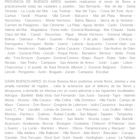
PROVINCIA DE BUENOS AIRES: también realizamos el envio de flores a
prácticamente todas las ciudades y pueblos : San Bernardo - Mar de Ajo - Santa
Teresita - La Lucila del Mar - Las Toninas - Mar del Tuyu - Costa del Este -Azul -
Carhue - Tandil - Pinamar - Villa Gesell - Balcarce - Mar del Plata - Miramar -
Necochea - Claromeco - Monte Hermoso - Bahía Blanca - Sierra de la Ventana -
Carmen de Patagones - San Clemente - La Plata - Aguas Verdes - Carilo - Ostende -
Valeria del Mar - Magdalena - Punta Indio - General Madariaga - Mar Chiquita - Santa
Clara del Mar - Camet - Necochea - Pigue - Monte Hermoso - General villegas -
Bolivar - Daireaux - Puan - Guamini - Pehuajo - 9 de julio - Saladillo - Chivilcoy -
Darregueira - Tornquist - Benito - Juarez - Loberia - Ayacucho - Coronel Vidal - Las
Flores - Henderson - Saliquello - Carlos Casares - Chacabuco - San Andres de Giles
- Junin - General Pinto - Lincoln - Roque Perez - Baradero - Berisso - Vedia - Punta
alta - Tres Arroyos - Quequen - General Conesa - Maipu - Rauch - Rojas - Salto - San
Nicolas - San Pedro - Campana - San Antonio de Areco - Junin - Lujan - Lobos -
Chascomus ( el pueblo de Raul Ricardo Alfonsin )- General Belgrano - Dolores -
Lincoln - Pergamino - Junin - Bragado - Zarate - Campana - Escobar
GRAN BUENOS AIRES: En Gran Buenos Aires podemos enviar flores, plantas y una
amplia variedad de regalos , cabe la aclaracion que el delivery de las flores y
desayunos a domicilio se efectua con un costo adicional a las siguientes localidades:
Adrogue - Banfield - Bella Vista -San Fernando - San Justo - Sarandi - Tigre - Valentin
Alsina - Victoria - Villa Caraza - Villa Celina - Villa Dominico - Villa Fiorito - Campo de
Mayo - Caseros - Don Bosco - Gregorio de Laferrere - Isidro Casanova - Ituzaingo -
Jose C. Paz - Llavallol - Lomas de Zamora - Los Polvorines - Luis Guillon - Merlo -
Moreno - Pacheco - Quilmes - Rafael Castillo - San Miguel - Tapiales - Temperley -
Tortuguitas - Wilde - Florida - Munro - San Martin - Vicente Lopez - Villa Martelli -
Acassuso - Avellaneda - Beccar - Boulogne - Ciudadela - Chilavert - El Palomar - Jose
L.Suarez - La Lucila - Martinez - Munro - Olivos- Panamericana y Marquez - San
Isidro - Villa Adelina - Villa Ballester - Villa Bosch - Aldo Bonzi - Bancalari - Carupa -
Castelar - Don Torcuato - Dock Sud - Gerli - Haedo - Hurlingham - Lanus - La Tablada