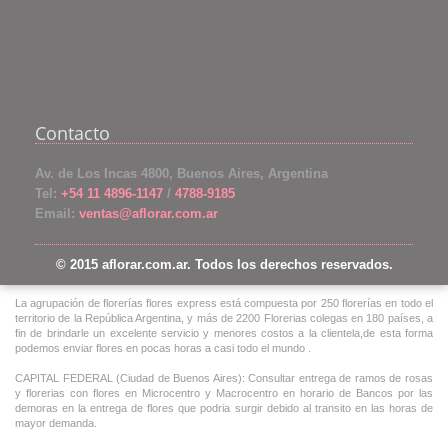
Contacto
Av. de Los Incas 4800, Buenos Aires, Argentina
Tel:
+54 11 4896-1147
/
4788-9185
Email:
ventas@aflorar.com.ar
© 2015 aflorar.com.ar. Todos los derechos reservados.
La agrupación de florerías flores express está compuesta por 250 florerías en todo el
territorio de la República Argentina, y más de 2200 Florerias colegas en 180 países, a
fin de brindarle un excelente servicio y menores costos a la clientela,de esta forma
podemos enviar flores en pocas horas a casi todo el mundo .
CAPITAL FEDERAL (Ciudad de Buenos Aires): Consultar entrega de ramos de rosas
y florerias con flores en Microcentro y Macrocentro en horario de Bancos por las
demoras en la entrega de flores que podria surgir debido al transito en las horas de
mayor demanda.