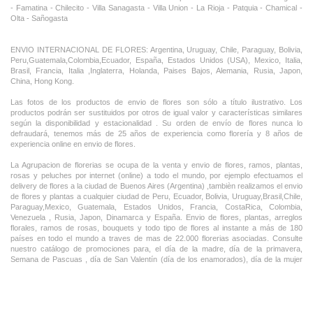
- Famatina - Chilecito - Villa Sanagasta - Villa Union - La Rioja - Patquia - Chamical -
Olta - Sañogasta
ENVIO INTERNACIONAL DE FLORES: Argentina, Uruguay, Chile, Paraguay, Bolivia,
Peru,Guatemala,Colombia,Ecuador, España, Estados Unidos (USA), Mexico, Italia,
Brasil, Francia, Italia ,Inglaterra, Holanda, Paises Bajos, Alemania, Rusia, Japon,
China, Hong Kong.
Las fotos de los productos de envio de flores son sólo a título ilustrativo. Los
productos podrán ser sustituidos por otros de igual valor y características similares
según la disponibilidad y estacionalidad . Su orden de envío de flores nunca lo
defraudará, tenemos más de 25 años de experiencia como florería y 8 años de
experiencia online en envio de flores.
La Agrupacion de florerias se ocupa de la venta y envio de flores, ramos, plantas,
rosas y peluches por internet (online) a todo el mundo, por ejemplo efectuamos el
delivery de flores a la ciudad de Buenos Aires (Argentina) ,tambièn realizamos el envio
de flores y plantas a cualquier ciudad de Peru, Ecuador, Bolivia, Uruguay,Brasil,Chile,
Paraguay,Mexico, Guatemala, Estados Unidos, Francia, CostaRica, Colombia,
Venezuela , Rusia, Japon, Dinamarca y España. Envio de flores, plantas, arreglos
florales, ramos de rosas, bouquets y todo tipo de flores al instante a más de 180
países en todo el mundo a traves de mas de 22.000 florerias asociadas. Consulte
nuestro catálogo de promociones para, el día de la madre, día de la primavera,
Semana de Pascuas , día de San Valentín (día de los enamorados), día de la mujer
,Dia de la Tia, Dia del Padre, Dia de la Novia ,Dia del Matrimonio y nuestras ofertas
permanentes de ramos de flores, rosas ,arreglos florales y plantas combinados con
vino ,champagne, chocolates,peluches,globos,bombones ideal para todas las
ocasiones, cumpleaños, nacimientos, aniversarios e inauguraciones.