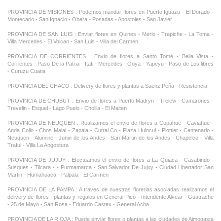
PROVINCIA DE MISIONES : Podemos mandar flores en Puerto Iguazu - El Dorado -
Montecarlo - San Ignacio - Obera - Posadas - Apostoles - San Javier
PROVINCIA DE SAN LUIS : Enviar flores en Quines - Merlo - Trapiche - La Toma -
Villa Mercedes - El Volcan - San Luis - Villa del Carmen
PROVINCIA DE CORRIENTES : Envio de flores a Santo Tomé - Bella Vista -
Corrientes - Paso De la Patria - Itati - Mercedes - Goya - Yapeyu - Paso de Los libres
- Curuzu Cuatia
PROVINCIA DEL CHACO : Delivery de flores y plantas a Saenz Peña - Resistencia
PROVINCIA DE CHUBUT : Envio de flores a Puerto Madryn - Trelew - Camarones -
Trevelin - Esquel - Lago Puelo - Cholila - El Maiten
PROVINCIA DE NEUQUEN : Realizamos el envio de flores a Copahue - Caviahue -
Anda Collo - Chos Malal - Zapala - Cutral Co - Plaza Huincul - Plottier - Centenario -
Neuquen - Alumine - Junin de los Andes - San Martin de los Andes - Chapelco - Villa
Traful - Villa La Angostura
PROVINCIA DE JUJUY : Efectuamos el envio de flores a La Quiaca - Casabindo -
Susques - Tilcara - - Purmamarca - San Salvador De Jujuy - Ciudad Libertador San
Martin - Humahuaca - Palpala - El Carmen
PROVINCIA DE LA PAMPA : A traves de nuestras florerias asociadas realizamos el
delivery de flores , plantas y regalos en General Pico - Intendente Alvear - Guatrache
- 25 de Mayo - San Rosa - Eduardo Castex - General Acha
PROVINCIA DE LA RIOJA : Puede enviar flores o plantas a las ciudades de Aimogasta