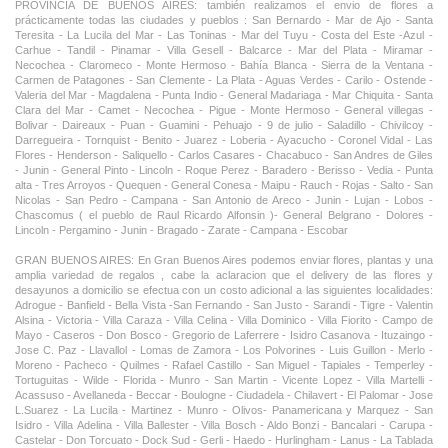
PROVINCIA DE BUENOS AIRES: también realizamos el envio de flores a
prácticamente todas las ciudades y pueblos : San Bernardo - Mar de Ajo - Santa
Teresita - La Lucila del Mar - Las Toninas - Mar del Tuyu - Costa del Este -Azul -
Carhue - Tandil - Pinamar - Villa Gesell - Balcarce - Mar del Plata - Miramar -
Necochea - Claromeco - Monte Hermoso - Bahía Blanca - Sierra de la Ventana -
Carmen de Patagones - San Clemente - La Plata - Aguas Verdes - Carilo - Ostende -
Valeria del Mar - Magdalena - Punta Indio - General Madariaga - Mar Chiquita - Santa
Clara del Mar - Camet - Necochea - Pigue - Monte Hermoso - General villegas -
Bolivar - Daireaux - Puan - Guamini - Pehuajo - 9 de julio - Saladillo - Chivilcoy -
Darregueira - Tornquist - Benito - Juarez - Loberia - Ayacucho - Coronel Vidal - Las
Flores - Henderson - Saliquello - Carlos Casares - Chacabuco - San Andres de Giles
- Junin - General Pinto - Lincoln - Roque Perez - Baradero - Berisso - Vedia - Punta
alta - Tres Arroyos - Quequen - General Conesa - Maipu - Rauch - Rojas - Salto - San
Nicolas - San Pedro - Campana - San Antonio de Areco - Junin - Lujan - Lobos -
Chascomus ( el pueblo de Raul Ricardo Alfonsin )- General Belgrano - Dolores -
Lincoln - Pergamino - Junin - Bragado - Zarate - Campana - Escobar
GRAN BUENOS AIRES: En Gran Buenos Aires podemos enviar flores, plantas y una
amplia variedad de regalos , cabe la aclaracion que el delivery de las flores y
desayunos a domicilio se efectua con un costo adicional a las siguientes localidades:
Adrogue - Banfield - Bella Vista -San Fernando - San Justo - Sarandi - Tigre - Valentin
Alsina - Victoria - Villa Caraza - Villa Celina - Villa Dominico - Villa Fiorito - Campo de
Mayo - Caseros - Don Bosco - Gregorio de Laferrere - Isidro Casanova - Ituzaingo -
Jose C. Paz - Llavallol - Lomas de Zamora - Los Polvorines - Luis Guillon - Merlo -
Moreno - Pacheco - Quilmes - Rafael Castillo - San Miguel - Tapiales - Temperley -
Tortuguitas - Wilde - Florida - Munro - San Martin - Vicente Lopez - Villa Martelli -
Acassuso - Avellaneda - Beccar - Boulogne - Ciudadela - Chilavert - El Palomar - Jose
L.Suarez - La Lucila - Martinez - Munro - Olivos- Panamericana y Marquez - San
Isidro - Villa Adelina - Villa Ballester - Villa Bosch - Aldo Bonzi - Bancalari - Carupa -
Castelar - Don Torcuato - Dock Sud - Gerli - Haedo - Hurlingham - Lanus - La Tablada