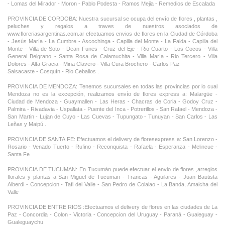
- Lomas del Mirador - Moron - Pablo Podesta - Ramos Mejia - Remedios de Escalada
PROVINCIA DE CORDOBA: Nuestra sucursal se ocupa del envío de flores , plantas ,
peluches y regalos a traves de nuestros asociados de
www.floreriasargentinas.com.ar efectuamos envios de flores en la Ciudad de Córdoba
- Jesús María - La Cumbre - Ascochinga - Capilla del Monte - La Falda - Capilla del
Monte - Villa de Soto - Dean Funes - Cruz del Eje - Rio Cuarto - Los Cocos - Villa
General Belgrano - Santa Rosa de Calamuchita - Villa María - Rio Tercero - Villa
Dolores - Alta Gracia - Mina Clavero - Villa Cura Brochero - Carlos Paz
Salsacaste - Cosquín - Rio Ceballos .
PROVINCIA DE MENDOZA: Tenemos sucursales en todas las provincias por lo cual
Mendoza no es la excepción, realizamos envío de flores express a: Malargüe -
Ciudad de Mendoza - Guaymallen - Las Heras - Chacras de Coria - Godoy Cruz -
Palmira - Rivadavia - Uspallata - Puente del Inca - Potrerillos - San Rafael - Mendoza -
San Martin - Lujan de Cuyo - Las Cuevas - Tupungato - Tunuyan - San Carlos - Las
Leñas y Maipú .
PROVINCIA DE SANTA FE: Efectuamos el delivery de floresexpress a: San Lorenzo -
Rosario - Venado Tuerto - Rufino - Reconquista - Rafaela - Esperanza - Melincue -
Santa Fe
PROVINCIA DE TUCUMAN: En Tucumán puede efectuar el envio de flores ,arreglos
florales y plantas a San Miguel de Tucuman - Trancas - Aguilares - Juan Bautista
Alberdi - Concepcion - Tafi del Valle - San Pedro de Colalao - La Banda, Amaicha del
Valle
PROVINCIA DE ENTRE RIOS :Efectuamos el delivery de flores en las ciudades de La
Paz - Concordia - Colon - Victoria - Concepcion del Uruguay - Paraná - Gualeguay -
Gualeguaychu