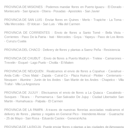
PROVINCIA DE MISIONES : Podemos mandar flores en Puerto Iguazu - El Dorado -
Montecarlo - San Ignacio - Obera - Posadas - Apostoles - San Javier
PROVINCIA DE SAN LUIS : Enviar flores en Quines - Merlo - Trapiche - La Toma -
Villa Mercedes - El Volcan - San Luis - Villa del Carmen
PROVINCIA DE CORRIENTES : Envio de flores a Santo Tomé - Bella Vista -
Corrientes - Paso De la Patria - Itati - Mercedes - Goya - Yapeyu - Paso de Los libres
- Curuzu Cuatia
PROVINCIA DEL CHACO : Delivery de flores y plantas a Saenz Peña - Resistencia
PROVINCIA DE CHUBUT : Envio de flores a Puerto Madryn - Trelew - Camarones -
Trevelin - Esquel - Lago Puelo - Cholila - El Maiten
PROVINCIA DE NEUQUEN : Realizamos el envio de flores a Copahue - Caviahue -
Anda Collo - Chos Malal - Zapala - Cutral Co - Plaza Huincul - Plottier - Centenario -
Neuquen - Alumine - Junin de los Andes - San Martin de los Andes - Chapelco - Villa
Traful - Villa La Angostura
PROVINCIA DE JUJUY : Efectuamos el envio de flores a La Quiaca - Casabindo -
Susques - Tilcara - - Purmamarca - San Salvador De Jujuy - Ciudad Libertador San
Martin - Humahuaca - Palpala - El Carmen
PROVINCIA DE LA PAMPA : A traves de nuestras florerias asociadas realizamos el
delivery de flores , plantas y regalos en General Pico - Intendente Alvear - Guatrache
- 25 de Mayo - San Rosa - Eduardo Castex - General Acha
PROVINCIA DE LA RIOJA : Puede enviar flores o plantas a las ciudades de Aimogasta