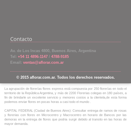
Contacto
Av. de Los Incas 4800, Buenos Aires, Argentina
Tel:
+54 11 4896-1147
/
4788-9185
Email:
ventas@aflorar.com.ar
© 2015 aflorar.com.ar. Todos los derechos reservados.
La agrupación de florerías flores express está compuesta por 250 florerías en todo el
territorio de la República Argentina, y más de 2200 Florerias colegas en 180 países, a
fin de brindarle un excelente servicio y menores costos a la clientela,de esta forma
podemos enviar flores en pocas horas a casi todo el mundo .
CAPITAL FEDERAL (Ciudad de Buenos Aires): Consultar entrega de ramos de rosas
y florerias con flores en Microcentro y Macrocentro en horario de Bancos por las
demoras en la entrega de flores que podria surgir debido al transito en las horas de
mayor demanda.