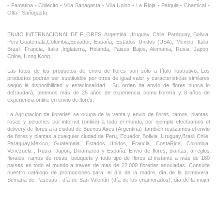
- Famatina - Chilecito - Villa Sanagasta - Villa Union - La Rioja - Patquia - Chamical -
Olta - Sañogasta
ENVIO INTERNACIONAL DE FLORES: Argentina, Uruguay, Chile, Paraguay, Bolivia,
Peru,Guatemala,Colombia,Ecuador, España, Estados Unidos (USA), Mexico, Italia,
Brasil, Francia, Italia ,Inglaterra, Holanda, Paises Bajos, Alemania, Rusia, Japon,
China, Hong Kong.
Las fotos de los productos de envio de flores son sólo a título ilustrativo. Los
productos podrán ser sustituidos por otros de igual valor y características similares
según la disponibilidad y estacionalidad . Su orden de envío de flores nunca lo
defraudará, tenemos más de 25 años de experiencia como florería y 8 años de
experiencia online en envio de flores.
La Agrupacion de florerias se ocupa de la venta y envio de flores, ramos, plantas,
rosas y peluches por internet (online) a todo el mundo, por ejemplo efectuamos el
delivery de flores a la ciudad de Buenos Aires (Argentina) ,tambièn realizamos el envio
de flores y plantas a cualquier ciudad de Peru, Ecuador, Bolivia, Uruguay,Brasil,Chile,
Paraguay,Mexico, Guatemala, Estados Unidos, Francia, CostaRica, Colombia,
Venezuela , Rusia, Japon, Dinamarca y España. Envio de flores, plantas, arreglos
florales, ramos de rosas, bouquets y todo tipo de flores al instante a más de 180
países en todo el mundo a traves de mas de 22.000 florerias asociadas. Consulte
nuestro catálogo de promociones para, el día de la madre, día de la primavera,
Semana de Pascuas , día de San Valentín (día de los enamorados), día de la mujer
,Dia de la Tia, Dia del Padre, Dia de la Novia ,Dia del Matrimonio y nuestras ofertas
permanentes de ramos de flores, rosas ,arreglos florales y plantas combinados con
vino ,champagne, chocolates,peluches,globos,bombones ideal para todas las
ocasiones, cumpleaños, nacimientos, aniversarios e inauguraciones.