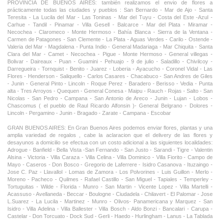
PROVINCIA DE BUENOS AIRES: también realizamos el envio de flores a
prácticamente todas las ciudades y pueblos : San Bernardo - Mar de Ajo - Santa
Teresita - La Lucila del Mar - Las Toninas - Mar del Tuyu - Costa del Este -Azul -
Carhue - Tandil - Pinamar - Villa Gesell - Balcarce - Mar del Plata - Miramar -
Necochea - Claromeco - Monte Hermoso - Bahía Blanca - Sierra de la Ventana -
Carmen de Patagones - San Clemente - La Plata - Aguas Verdes - Carilo - Ostende -
Valeria del Mar - Magdalena - Punta Indio - General Madariaga - Mar Chiquita - Santa
Clara del Mar - Camet - Necochea - Pigue - Monte Hermoso - General villegas -
Bolivar - Daireaux - Puan - Guamini - Pehuajo - 9 de julio - Saladillo - Chivilcoy -
Darregueira - Tornquist - Benito - Juarez - Loberia - Ayacucho - Coronel Vidal - Las
Flores - Henderson - Saliquello - Carlos Casares - Chacabuco - San Andres de Giles
- Junin - General Pinto - Lincoln - Roque Perez - Baradero - Berisso - Vedia - Punta
alta - Tres Arroyos - Quequen - General Conesa - Maipu - Rauch - Rojas - Salto - San
Nicolas - San Pedro - Campana - San Antonio de Areco - Junin - Lujan - Lobos -
Chascomus ( el pueblo de Raul Ricardo Alfonsin )- General Belgrano - Dolores -
Lincoln - Pergamino - Junin - Bragado - Zarate - Campana - Escobar
GRAN BUENOS AIRES: En Gran Buenos Aires podemos enviar flores, plantas y una
amplia variedad de regalos , cabe la aclaracion que el delivery de las flores y
desayunos a domicilio se efectua con un costo adicional a las siguientes localidades:
Adrogue - Banfield - Bella Vista -San Fernando - San Justo - Sarandi - Tigre - Valentin
Alsina - Victoria - Villa Caraza - Villa Celina - Villa Dominico - Villa Fiorito - Campo de
Mayo - Caseros - Don Bosco - Gregorio de Laferrere - Isidro Casanova - Ituzaingo -
Jose C. Paz - Llavallol - Lomas de Zamora - Los Polvorines - Luis Guillon - Merlo -
Moreno - Pacheco - Quilmes - Rafael Castillo - San Miguel - Tapiales - Temperley -
Tortuguitas - Wilde - Florida - Munro - San Martin - Vicente Lopez - Villa Martelli -
Acassuso - Avellaneda - Beccar - Boulogne - Ciudadela - Chilavert - El Palomar - Jose
L.Suarez - La Lucila - Martinez - Munro - Olivos- Panamericana y Marquez - San
Isidro - Villa Adelina - Villa Ballester - Villa Bosch - Aldo Bonzi - Bancalari - Carupa -
Castelar - Don Torcuato - Dock Sud - Gerli - Haedo - Hurlingham - Lanus - La Tablada