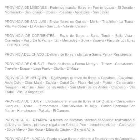
PROVINCIA DE MISIONES : Podemos mandar flores en Puerto Iguazu - El Dorado -
Montecarlo - San Ignacio - Obera - Posadas - Apostoles - San Javier
PROVINCIA DE SAN LUIS : Enviar flores en Quines - Merlo - Trapiche - La Toma -
Villa Mercedes - El Volcan - San Luis - Villa del Carmen
PROVINCIA DE CORRIENTES : Envio de flores a Santo Tomé - Bella Vista -
Corrientes - Paso De la Patria - Itati - Mercedes - Goya - Yapeyu - Paso de Los libres
- Curuzu Cuatia
PROVINCIA DEL CHACO : Delivery de flores y plantas a Saenz Peña - Resistencia
PROVINCIA DE CHUBUT : Envio de flores a Puerto Madryn - Trelew - Camarones -
Trevelin - Esquel - Lago Puelo - Cholila - El Maiten
PROVINCIA DE NEUQUEN : Realizamos el envio de flores a Copahue - Caviahue -
Anda Collo - Chos Malal - Zapala - Cutral Co - Plaza Huincul - Plottier - Centenario -
Neuquen - Alumine - Junin de los Andes - San Martin de los Andes - Chapelco - Villa
Traful - Villa La Angostura
PROVINCIA DE JUJUY : Efectuamos el envio de flores a La Quiaca - Casabindo -
Susques - Tilcara - - Purmamarca - San Salvador De Jujuy - Ciudad Libertador San
Martin - Humahuaca - Palpala - El Carmen
PROVINCIA DE LA PAMPA : A traves de nuestras florerias asociadas realizamos el
delivery de flores , plantas y regalos en General Pico - Intendente Alvear - Guatrache
- 25 de Mayo - San Rosa - Eduardo Castex - General Acha
PROVINCIA DE LA RIOJA : Puede enviar flores o plantas a las ciudades de Aimogasta