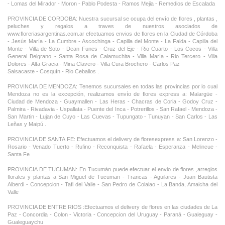
- Lomas del Mirador - Moron - Pablo Podesta - Ramos Mejia - Remedios de Escalada
PROVINCIA DE CORDOBA: Nuestra sucursal se ocupa del envío de flores , plantas ,
peluches y regalos a traves de nuestros asociados de
www.floreriasargentinas.com.ar efectuamos envios de flores en la Ciudad de Córdoba
- Jesús María - La Cumbre - Ascochinga - Capilla del Monte - La Falda - Capilla del
Monte - Villa de Soto - Dean Funes - Cruz del Eje - Rio Cuarto - Los Cocos - Villa
General Belgrano - Santa Rosa de Calamuchita - Villa María - Rio Tercero - Villa
Dolores - Alta Gracia - Mina Clavero - Villa Cura Brochero - Carlos Paz
Salsacaste - Cosquín - Rio Ceballos .
PROVINCIA DE MENDOZA: Tenemos sucursales en todas las provincias por lo cual
Mendoza no es la excepción, realizamos envío de flores express a: Malargüe -
Ciudad de Mendoza - Guaymallen - Las Heras - Chacras de Coria - Godoy Cruz -
Palmira - Rivadavia - Uspallata - Puente del Inca - Potrerillos - San Rafael - Mendoza -
San Martin - Lujan de Cuyo - Las Cuevas - Tupungato - Tunuyan - San Carlos - Las
Leñas y Maipú .
PROVINCIA DE SANTA FE: Efectuamos el delivery de floresexpress a: San Lorenzo -
Rosario - Venado Tuerto - Rufino - Reconquista - Rafaela - Esperanza - Melincue -
Santa Fe
PROVINCIA DE TUCUMAN: En Tucumán puede efectuar el envio de flores ,arreglos
florales y plantas a San Miguel de Tucuman - Trancas - Aguilares - Juan Bautista
Alberdi - Concepcion - Tafi del Valle - San Pedro de Colalao - La Banda, Amaicha del
Valle
PROVINCIA DE ENTRE RIOS :Efectuamos el delivery de flores en las ciudades de La
Paz - Concordia - Colon - Victoria - Concepcion del Uruguay - Paraná - Gualeguay -
Gualeguaychu