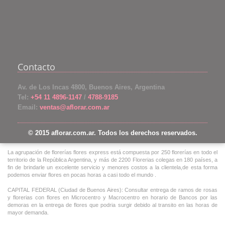
Contacto
Av. de Los Incas 4800, Buenos Aires, Argentina
Tel:
+54 11 4896-1147
/
4788-9185
Email:
ventas@aflorar.com.ar
© 2015 aflorar.com.ar. Todos los derechos reservados.
La agrupación de florerías flores express está compuesta por 250 florerías en todo el
territorio de la República Argentina, y más de 2200 Florerias colegas en 180 países, a
fin de brindarle un excelente servicio y menores costos a la clientela,de esta forma
podemos enviar flores en pocas horas a casi todo el mundo .
CAPITAL FEDERAL (Ciudad de Buenos Aires): Consultar entrega de ramos de rosas
y florerias con flores en Microcentro y Macrocentro en horario de Bancos por las
demoras en la entrega de flores que podria surgir debido al transito en las horas de
mayor demanda.