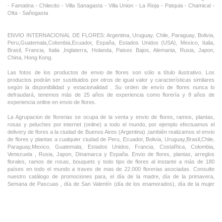
- Famatina - Chilecito - Villa Sanagasta - Villa Union - La Rioja - Patquia - Chamical -
Olta - Sañogasta
ENVIO INTERNACIONAL DE FLORES: Argentina, Uruguay, Chile, Paraguay, Bolivia,
Peru,Guatemala,Colombia,Ecuador, España, Estados Unidos (USA), Mexico, Italia,
Brasil, Francia, Italia ,Inglaterra, Holanda, Paises Bajos, Alemania, Rusia, Japon,
China, Hong Kong.
Las fotos de los productos de envio de flores son sólo a título ilustrativo. Los
productos podrán ser sustituidos por otros de igual valor y características similares
según la disponibilidad y estacionalidad . Su orden de envío de flores nunca lo
defraudará, tenemos más de 25 años de experiencia como florería y 8 años de
experiencia online en envio de flores.
La Agrupacion de florerias se ocupa de la venta y envio de flores, ramos, plantas,
rosas y peluches por internet (online) a todo el mundo, por ejemplo efectuamos el
delivery de flores a la ciudad de Buenos Aires (Argentina) ,tambièn realizamos el envio
de flores y plantas a cualquier ciudad de Peru, Ecuador, Bolivia, Uruguay,Brasil,Chile,
Paraguay,Mexico, Guatemala, Estados Unidos, Francia, CostaRica, Colombia,
Venezuela , Rusia, Japon, Dinamarca y España. Envio de flores, plantas, arreglos
florales, ramos de rosas, bouquets y todo tipo de flores al instante a más de 180
países en todo el mundo a traves de mas de 22.000 florerias asociadas. Consulte
nuestro catálogo de promociones para, el día de la madre, día de la primavera,
Semana de Pascuas , día de San Valentín (día de los enamorados), día de la mujer
,Dia de la Tia, Dia del Padre, Dia de la Novia ,Dia del Matrimonio y nuestras ofertas
permanentes de ramos de flores, rosas ,arreglos florales y plantas combinados con
vino ,champagne, chocolates,peluches,globos,bombones ideal para todas las
ocasiones, cumpleaños, nacimientos, aniversarios e inauguraciones.