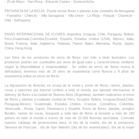
- 25 de Mayo - San Rosa - Eduardo Castex - General Acha
PROVINCIA DE LA RIOJA : Puede enviar flores o plantas a las ciudades de Aimogasta
- Famatina - Chilecito - Villa Sanagasta - Villa Union - La Rioja - Patquia - Chamical -
Olta - Sañogasta
ENVIO INTERNACIONAL DE FLORES: Argentina, Uruguay, Chile, Paraguay, Bolivia,
Peru,Guatemala,Colombia,Ecuador, España, Estados Unidos (USA), Mexico, Italia,
Brasil, Francia, Italia ,Inglaterra, Holanda, Paises Bajos, Alemania, Rusia, Japon,
China, Hong Kong.
Las fotos de los productos de envio de flores son sólo a título ilustrativo. Los
productos podrán ser sustituidos por otros de igual valor y características similares
según la disponibilidad y estacionalidad . Su orden de envío de flores nunca lo
defraudará, tenemos más de 25 años de experiencia como florería y 8 años de
experiencia online en envio de flores.
La Agrupacion de florerias se ocupa de la venta y envio de flores, ramos, plantas,
rosas y peluches por internet (online) a todo el mundo, por ejemplo efectuamos el
delivery de flores a la ciudad de Buenos Aires (Argentina) ,tambièn realizamos el envio
de flores y plantas a cualquier ciudad de Peru, Ecuador, Bolivia, Uruguay,Brasil,Chile,
Paraguay,Mexico, Guatemala, Estados Unidos, Francia, CostaRica, Colombia,
Venezuela , Rusia, Japon, Dinamarca y España. Envio de flores, plantas, arreglos
florales, ramos de rosas, bouquets y todo tipo de flores al instante a más de 180
países en todo el mundo a traves de mas de 22.000 florerias asociadas. Consulte
nuestro catálogo de promociones para, el día de la madre, día de la primavera,
Semana de Pascuas , día de San Valentín (día de los enamorados), día de la mujer
,Dia de la Tia, Dia del Padre, Dia de la Novia ,Dia del Matrimonio y nuestras ofertas
permanentes de ramos de flores, rosas ,arreglos florales y plantas combinados con