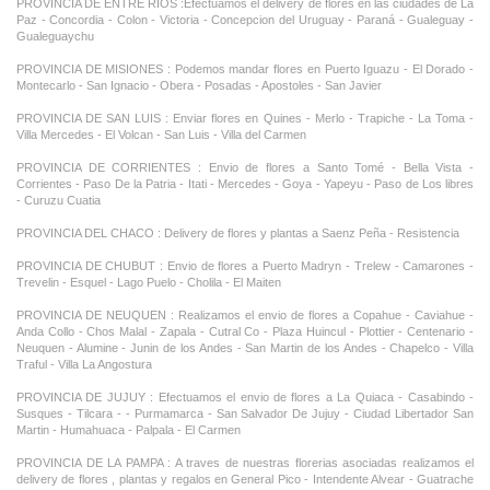
PROVINCIA DE ENTRE RIOS :Efectuamos el delivery de flores en las ciudades de La
Paz - Concordia - Colon - Victoria - Concepcion del Uruguay - Paraná - Gualeguay -
Gualeguaychu
PROVINCIA DE MISIONES : Podemos mandar flores en Puerto Iguazu - El Dorado -
Montecarlo - San Ignacio - Obera - Posadas - Apostoles - San Javier
PROVINCIA DE SAN LUIS : Enviar flores en Quines - Merlo - Trapiche - La Toma -
Villa Mercedes - El Volcan - San Luis - Villa del Carmen
PROVINCIA DE CORRIENTES : Envio de flores a Santo Tomé - Bella Vista -
Corrientes - Paso De la Patria - Itati - Mercedes - Goya - Yapeyu - Paso de Los libres
- Curuzu Cuatia
PROVINCIA DEL CHACO : Delivery de flores y plantas a Saenz Peña - Resistencia
PROVINCIA DE CHUBUT : Envio de flores a Puerto Madryn - Trelew - Camarones -
Trevelin - Esquel - Lago Puelo - Cholila - El Maiten
PROVINCIA DE NEUQUEN : Realizamos el envio de flores a Copahue - Caviahue -
Anda Collo - Chos Malal - Zapala - Cutral Co - Plaza Huincul - Plottier - Centenario -
Neuquen - Alumine - Junin de los Andes - San Martin de los Andes - Chapelco - Villa
Traful - Villa La Angostura
PROVINCIA DE JUJUY : Efectuamos el envio de flores a La Quiaca - Casabindo -
Susques - Tilcara - - Purmamarca - San Salvador De Jujuy - Ciudad Libertador San
Martin - Humahuaca - Palpala - El Carmen
PROVINCIA DE LA PAMPA : A traves de nuestras florerias asociadas realizamos el
delivery de flores , plantas y regalos en General Pico - Intendente Alvear - Guatrache