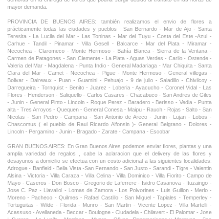
mayor demanda.
PROVINCIA DE BUENOS AIRES: también realizamos el envio de flores a
prácticamente todas las ciudades y pueblos : San Bernardo - Mar de Ajo - Santa
Teresita - La Lucila del Mar - Las Toninas - Mar del Tuyu - Costa del Este -Azul -
Carhue - Tandil - Pinamar - Villa Gesell - Balcarce - Mar del Plata - Miramar -
Necochea - Claromeco - Monte Hermoso - Bahía Blanca - Sierra de la Ventana -
Carmen de Patagones - San Clemente - La Plata - Aguas Verdes - Carilo - Ostende -
Valeria del Mar - Magdalena - Punta Indio - General Madariaga - Mar Chiquita - Santa
Clara del Mar - Camet - Necochea - Pigue - Monte Hermoso - General villegas -
Bolivar - Daireaux - Puan - Guamini - Pehuajo - 9 de julio - Saladillo - Chivilcoy -
Darregueira - Tornquist - Benito - Juarez - Loberia - Ayacucho - Coronel Vidal - Las
Flores - Henderson - Saliquello - Carlos Casares - Chacabuco - San Andres de Giles
- Junin - General Pinto - Lincoln - Roque Perez - Baradero - Berisso - Vedia - Punta
alta - Tres Arroyos - Quequen - General Conesa - Maipu - Rauch - Rojas - Salto - San
Nicolas - San Pedro - Campana - San Antonio de Areco - Junin - Lujan - Lobos -
Chascomus ( el pueblo de Raul Ricardo Alfonsin )- General Belgrano - Dolores -
Lincoln - Pergamino - Junin - Bragado - Zarate - Campana - Escobar
GRAN BUENOS AIRES: En Gran Buenos Aires podemos enviar flores, plantas y una
amplia variedad de regalos , cabe la aclaracion que el delivery de las flores y
desayunos a domicilio se efectua con un costo adicional a las siguientes localidades:
Adrogue - Banfield - Bella Vista -San Fernando - San Justo - Sarandi - Tigre - Valentin
Alsina - Victoria - Villa Caraza - Villa Celina - Villa Dominico - Villa Fiorito - Campo de
Mayo - Caseros - Don Bosco - Gregorio de Laferrere - Isidro Casanova - Ituzaingo -
Jose C. Paz - Llavallol - Lomas de Zamora - Los Polvorines - Luis Guillon - Merlo -
Moreno - Pacheco - Quilmes - Rafael Castillo - San Miguel - Tapiales - Temperley -
Tortuguitas - Wilde - Florida - Munro - San Martin - Vicente Lopez - Villa Martelli -
Acassuso - Avellaneda - Beccar - Boulogne - Ciudadela - Chilavert - El Palomar - Jose