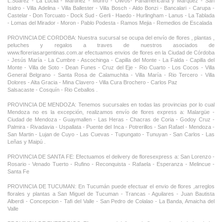
L.Suarez - La Lucila - Martinez - Munro - Olivos- Panamericana y Marquez - San
Isidro - Villa Adelina - Villa Ballester - Villa Bosch - Aldo Bonzi - Bancalari - Carupa -
Castelar - Don Torcuato - Dock Sud - Gerli - Haedo - Hurlingham - Lanus - La Tablada
- Lomas del Mirador - Moron - Pablo Podesta - Ramos Mejia - Remedios de Escalada
PROVINCIA DE CORDOBA: Nuestra sucursal se ocupa del envío de flores , plantas ,
peluches y regalos a traves de nuestros asociados de
www.floreriasargentinas.com.ar efectuamos envios de flores en la Ciudad de Córdoba
- Jesús María - La Cumbre - Ascochinga - Capilla del Monte - La Falda - Capilla del
Monte - Villa de Soto - Dean Funes - Cruz del Eje - Rio Cuarto - Los Cocos - Villa
General Belgrano - Santa Rosa de Calamuchita - Villa María - Rio Tercero - Villa
Dolores - Alta Gracia - Mina Clavero - Villa Cura Brochero - Carlos Paz
Salsacaste - Cosquín - Rio Ceballos .
PROVINCIA DE MENDOZA: Tenemos sucursales en todas las provincias por lo cual
Mendoza no es la excepción, realizamos envío de flores express a: Malargüe -
Ciudad de Mendoza - Guaymallen - Las Heras - Chacras de Coria - Godoy Cruz -
Palmira - Rivadavia - Uspallata - Puente del Inca - Potrerillos - San Rafael - Mendoza -
San Martin - Lujan de Cuyo - Las Cuevas - Tupungato - Tunuyan - San Carlos - Las
Leñas y Maipú .
PROVINCIA DE SANTA FE: Efectuamos el delivery de floresexpress a: San Lorenzo -
Rosario - Venado Tuerto - Rufino - Reconquista - Rafaela - Esperanza - Melincue -
Santa Fe
PROVINCIA DE TUCUMAN: En Tucumán puede efectuar el envio de flores ,arreglos
florales y plantas a San Miguel de Tucuman - Trancas - Aguilares - Juan Bautista
Alberdi - Concepcion - Tafi del Valle - San Pedro de Colalao - La Banda, Amaicha del
Valle