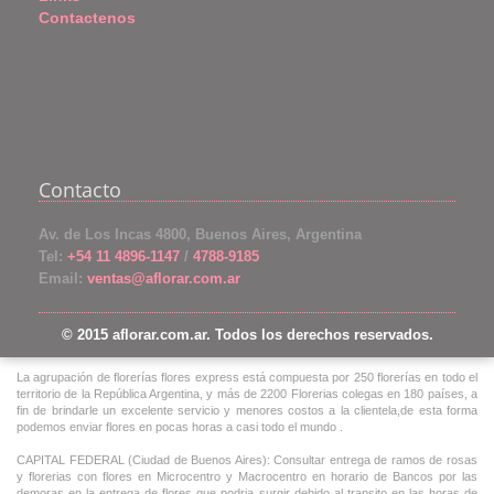
Contactenos
Contacto
Av. de Los Incas 4800, Buenos Aires, Argentina
Tel:
+54 11 4896-1147
/
4788-9185
Email:
ventas@aflorar.com.ar
© 2015 aflorar.com.ar. Todos los derechos reservados.
La agrupación de florerías flores express está compuesta por 250 florerías en todo el
territorio de la República Argentina, y más de 2200 Florerias colegas en 180 países, a
fin de brindarle un excelente servicio y menores costos a la clientela,de esta forma
podemos enviar flores en pocas horas a casi todo el mundo .
CAPITAL FEDERAL (Ciudad de Buenos Aires): Consultar entrega de ramos de rosas
y florerias con flores en Microcentro y Macrocentro en horario de Bancos por las
demoras en la entrega de flores que podria surgir debido al transito en las horas de