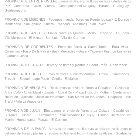
PROVINCIA DE ENTRE RIOS :Efectuamos el delivery de flores en las ciudades de La
Paz - Concordia - Colon - Victoria - Concepcion del Uruguay - Paraná - Gualeguay -
Gualeguaychu
PROVINCIA DE MISIONES : Podemos mandar flores en Puerto Iguazu - El Dorado -
Montecarlo - San Ignacio - Obera - Posadas - Apostoles - San Javier
PROVINCIA DE SAN LUIS : Enviar flores en Quines - Merlo - Trapiche - La Toma -
Villa Mercedes - El Volcan - San Luis - Villa del Carmen
PROVINCIA DE CORRIENTES : Envio de flores a Santo Tomé - Bella Vista -
Corrientes - Paso De la Patria - Itati - Mercedes - Goya - Yapeyu - Paso de Los libres
- Curuzu Cuatia
PROVINCIA DEL CHACO : Delivery de flores y plantas a Saenz Peña - Resistencia
PROVINCIA DE CHUBUT : Envio de flores a Puerto Madryn - Trelew - Camarones -
Trevelin - Esquel - Lago Puelo - Cholila - El Maiten
PROVINCIA DE NEUQUEN : Realizamos el envio de flores a Copahue - Caviahue -
Anda Collo - Chos Malal - Zapala - Cutral Co - Plaza Huincul - Plottier - Centenario -
Neuquen - Alumine - Junin de los Andes - San Martin de los Andes - Chapelco - Villa
Traful - Villa La Angostura
PROVINCIA DE JUJUY : Efectuamos el envio de flores a La Quiaca - Casabindo -
Susques - Tilcara - - Purmamarca - San Salvador De Jujuy - Ciudad Libertador San
Martin - Humahuaca - Palpala - El Carmen
PROVINCIA DE LA PAMPA : A traves de nuestras florerias asociadas realizamos el
delivery de flores , plantas y regalos en General Pico - Intendente Alvear - Guatrache