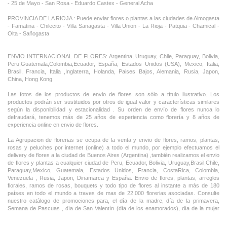
- 25 de Mayo - San Rosa - Eduardo Castex - General Acha
PROVINCIA DE LA RIOJA : Puede enviar flores o plantas a las ciudades de Aimogasta
- Famatina - Chilecito - Villa Sanagasta - Villa Union - La Rioja - Patquia - Chamical -
Olta - Sañogasta
ENVIO INTERNACIONAL DE FLORES: Argentina, Uruguay, Chile, Paraguay, Bolivia,
Peru,Guatemala,Colombia,Ecuador, España, Estados Unidos (USA), Mexico, Italia,
Brasil, Francia, Italia ,Inglaterra, Holanda, Paises Bajos, Alemania, Rusia, Japon,
China, Hong Kong.
Las fotos de los productos de envio de flores son sólo a título ilustrativo. Los
productos podrán ser sustituidos por otros de igual valor y características similares
según la disponibilidad y estacionalidad . Su orden de envío de flores nunca lo
defraudará, tenemos más de 25 años de experiencia como florería y 8 años de
experiencia online en envio de flores.
La Agrupacion de florerias se ocupa de la venta y envio de flores, ramos, plantas,
rosas y peluches por internet (online) a todo el mundo, por ejemplo efectuamos el
delivery de flores a la ciudad de Buenos Aires (Argentina) ,tambièn realizamos el envio
de flores y plantas a cualquier ciudad de Peru, Ecuador, Bolivia, Uruguay,Brasil,Chile,
Paraguay,Mexico, Guatemala, Estados Unidos, Francia, CostaRica, Colombia,
Venezuela , Rusia, Japon, Dinamarca y España. Envio de flores, plantas, arreglos
florales, ramos de rosas, bouquets y todo tipo de flores al instante a más de 180
países en todo el mundo a traves de mas de 22.000 florerias asociadas. Consulte
nuestro catálogo de promociones para, el día de la madre, día de la primavera,
Semana de Pascuas , día de San Valentín (día de los enamorados), día de la mujer
,Dia de la Tia, Dia del Padre, Dia de la Novia ,Dia del Matrimonio y nuestras ofertas
permanentes de ramos de flores, rosas ,arreglos florales y plantas combinados con