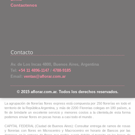
Contactenos
Contacto
Av. de Los Incas 4800, Buenos Aires, Argentina
Tel:
+54 11 4896-1147
/
4788-9185
Email:
ventas@aflorar.com.ar
© 2015 aflorar.com.ar. Todos los derechos reservados.
La agrupación de florerías flores express está compuesta por 250 florerías en todo el
territorio de la República Argentina, y más de 2200 Florerias colegas en 180 países, a
fin de brindarle un excelente servicio y menores costos a la clientela,de esta forma
podemos enviar flores en pocas horas a casi todo el mundo .
CAPITAL FEDERAL (Ciudad de Buenos Aires): Consultar entrega de ramos de rosas
y florerias con flores en Microcentro y Macrocentro en horario de Bancos por las