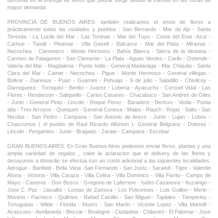
demoras en la entrega de flores que podria surgir debido al transito en las horas de
mayor demanda.
PROVINCIA DE BUENOS AIRES: también realizamos el envio de flores a
prácticamente todas las ciudades y pueblos : San Bernardo - Mar de Ajo - Santa
Teresita - La Lucila del Mar - Las Toninas - Mar del Tuyu - Costa del Este -Azul -
Carhue - Tandil - Pinamar - Villa Gesell - Balcarce - Mar del Plata - Miramar -
Necochea - Claromeco - Monte Hermoso - Bahía Blanca - Sierra de la Ventana -
Carmen de Patagones - San Clemente - La Plata - Aguas Verdes - Carilo - Ostende -
Valeria del Mar - Magdalena - Punta Indio - General Madariaga - Mar Chiquita - Santa
Clara del Mar - Camet - Necochea - Pigue - Monte Hermoso - General villegas -
Bolivar - Daireaux - Puan - Guamini - Pehuajo - 9 de julio - Saladillo - Chivilcoy -
Darregueira - Tornquist - Benito - Juarez - Loberia - Ayacucho - Coronel Vidal - Las
Flores - Henderson - Saliquello - Carlos Casares - Chacabuco - San Andres de Giles
- Junin - General Pinto - Lincoln - Roque Perez - Baradero - Berisso - Vedia - Punta
alta - Tres Arroyos - Quequen - General Conesa - Maipu - Rauch - Rojas - Salto - San
Nicolas - San Pedro - Campana - San Antonio de Areco - Junin - Lujan - Lobos -
Chascomus ( el pueblo de Raul Ricardo Alfonsin )- General Belgrano - Dolores -
Lincoln - Pergamino - Junin - Bragado - Zarate - Campana - Escobar
GRAN BUENOS AIRES: En Gran Buenos Aires podemos enviar flores, plantas y una
amplia variedad de regalos , cabe la aclaracion que el delivery de las flores y
desayunos a domicilio se efectua con un costo adicional a las siguientes localidades:
Adrogue - Banfield - Bella Vista -San Fernando - San Justo - Sarandi - Tigre - Valentin
Alsina - Victoria - Villa Caraza - Villa Celina - Villa Dominico - Villa Fiorito - Campo de
Mayo - Caseros - Don Bosco - Gregorio de Laferrere - Isidro Casanova - Ituzaingo -
Jose C. Paz - Llavallol - Lomas de Zamora - Los Polvorines - Luis Guillon - Merlo -
Moreno - Pacheco - Quilmes - Rafael Castillo - San Miguel - Tapiales - Temperley -
Tortuguitas - Wilde - Florida - Munro - San Martin - Vicente Lopez - Villa Martelli -
Acassuso - Avellaneda - Beccar - Boulogne - Ciudadela - Chilavert - El Palomar - Jose