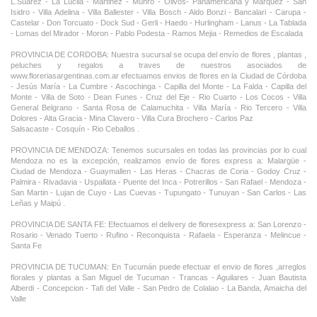
L.Suarez - La Lucila - Martinez - Munro - Olivos- Panamericana y Marquez - San
Isidro - Villa Adelina - Villa Ballester - Villa Bosch - Aldo Bonzi - Bancalari - Carupa -
Castelar - Don Torcuato - Dock Sud - Gerli - Haedo - Hurlingham - Lanus - La Tablada
- Lomas del Mirador - Moron - Pablo Podesta - Ramos Mejia - Remedios de Escalada
PROVINCIA DE CORDOBA: Nuestra sucursal se ocupa del envío de flores , plantas ,
peluches y regalos a traves de nuestros asociados de
www.floreriasargentinas.com.ar efectuamos envios de flores en la Ciudad de Córdoba
- Jesús María - La Cumbre - Ascochinga - Capilla del Monte - La Falda - Capilla del
Monte - Villa de Soto - Dean Funes - Cruz del Eje - Rio Cuarto - Los Cocos - Villa
General Belgrano - Santa Rosa de Calamuchita - Villa María - Rio Tercero - Villa
Dolores - Alta Gracia - Mina Clavero - Villa Cura Brochero - Carlos Paz
Salsacaste - Cosquín - Rio Ceballos .
PROVINCIA DE MENDOZA: Tenemos sucursales en todas las provincias por lo cual
Mendoza no es la excepción, realizamos envío de flores express a: Malargüe -
Ciudad de Mendoza - Guaymallen - Las Heras - Chacras de Coria - Godoy Cruz -
Palmira - Rivadavia - Uspallata - Puente del Inca - Potrerillos - San Rafael - Mendoza -
San Martin - Lujan de Cuyo - Las Cuevas - Tupungato - Tunuyan - San Carlos - Las
Leñas y Maipú .
PROVINCIA DE SANTA FE: Efectuamos el delivery de floresexpress a: San Lorenzo -
Rosario - Venado Tuerto - Rufino - Reconquista - Rafaela - Esperanza - Melincue -
Santa Fe
PROVINCIA DE TUCUMAN: En Tucumán puede efectuar el envio de flores ,arreglos
florales y plantas a San Miguel de Tucuman - Trancas - Aguilares - Juan Bautista
Alberdi - Concepcion - Tafi del Valle - San Pedro de Colalao - La Banda, Amaicha del
Valle