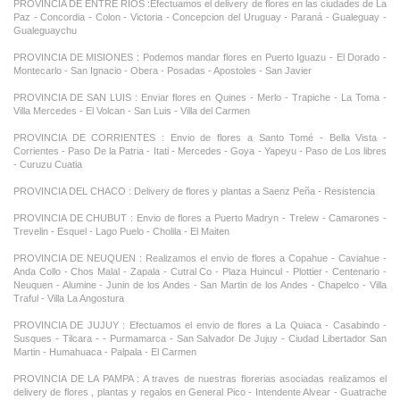
PROVINCIA DE ENTRE RIOS :Efectuamos el delivery de flores en las ciudades de La
Paz - Concordia - Colon - Victoria - Concepcion del Uruguay - Paraná - Gualeguay -
Gualeguaychu
PROVINCIA DE MISIONES : Podemos mandar flores en Puerto Iguazu - El Dorado -
Montecarlo - San Ignacio - Obera - Posadas - Apostoles - San Javier
PROVINCIA DE SAN LUIS : Enviar flores en Quines - Merlo - Trapiche - La Toma -
Villa Mercedes - El Volcan - San Luis - Villa del Carmen
PROVINCIA DE CORRIENTES : Envio de flores a Santo Tomé - Bella Vista -
Corrientes - Paso De la Patria - Itati - Mercedes - Goya - Yapeyu - Paso de Los libres
- Curuzu Cuatia
PROVINCIA DEL CHACO : Delivery de flores y plantas a Saenz Peña - Resistencia
PROVINCIA DE CHUBUT : Envio de flores a Puerto Madryn - Trelew - Camarones -
Trevelin - Esquel - Lago Puelo - Cholila - El Maiten
PROVINCIA DE NEUQUEN : Realizamos el envio de flores a Copahue - Caviahue -
Anda Collo - Chos Malal - Zapala - Cutral Co - Plaza Huincul - Plottier - Centenario -
Neuquen - Alumine - Junin de los Andes - San Martin de los Andes - Chapelco - Villa
Traful - Villa La Angostura
PROVINCIA DE JUJUY : Efectuamos el envio de flores a La Quiaca - Casabindo -
Susques - Tilcara - - Purmamarca - San Salvador De Jujuy - Ciudad Libertador San
Martin - Humahuaca - Palpala - El Carmen
PROVINCIA DE LA PAMPA : A traves de nuestras florerias asociadas realizamos el
delivery de flores , plantas y regalos en General Pico - Intendente Alvear - Guatrache