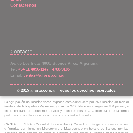
Contactenos
Contacto
Av. de Los Incas 4800, Buenos Aires, Argentina
Tel:
+54 11 4896-1147
/
4788-9185
Email:
ventas@aflorar.com.ar
© 2015 aflorar.com.ar. Todos los derechos reservados.
La agrupación de florerías flores express está compuesta por 250 florerías en todo el
territorio de la República Argentina, y más de 2200 Florerias colegas en 180 países, a
fin de brindarle un excelente servicio y menores costos a la clientela,de esta forma
podemos enviar flores en pocas horas a casi todo el mundo .
CAPITAL FEDERAL (Ciudad de Buenos Aires): Consultar entrega de ramos de rosas
y florerias con flores en Microcentro y Macrocentro en horario de Bancos por las