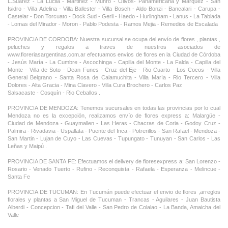
L.Suarez - La Lucila - Martinez - Munro - Olivos- Panamericana y Marquez - San
Isidro - Villa Adelina - Villa Ballester - Villa Bosch - Aldo Bonzi - Bancalari - Carupa -
Castelar - Don Torcuato - Dock Sud - Gerli - Haedo - Hurlingham - Lanus - La Tablada
- Lomas del Mirador - Moron - Pablo Podesta - Ramos Mejia - Remedios de Escalada
PROVINCIA DE CORDOBA: Nuestra sucursal se ocupa del envío de flores , plantas ,
peluches y regalos a traves de nuestros asociados de
www.floreriasargentinas.com.ar efectuamos envios de flores en la Ciudad de Córdoba
- Jesús María - La Cumbre - Ascochinga - Capilla del Monte - La Falda - Capilla del
Monte - Villa de Soto - Dean Funes - Cruz del Eje - Rio Cuarto - Los Cocos - Villa
General Belgrano - Santa Rosa de Calamuchita - Villa María - Rio Tercero - Villa
Dolores - Alta Gracia - Mina Clavero - Villa Cura Brochero - Carlos Paz
Salsacaste - Cosquín - Rio Ceballos .
PROVINCIA DE MENDOZA: Tenemos sucursales en todas las provincias por lo cual
Mendoza no es la excepción, realizamos envío de flores express a: Malargüe -
Ciudad de Mendoza - Guaymallen - Las Heras - Chacras de Coria - Godoy Cruz -
Palmira - Rivadavia - Uspallata - Puente del Inca - Potrerillos - San Rafael - Mendoza -
San Martin - Lujan de Cuyo - Las Cuevas - Tupungato - Tunuyan - San Carlos - Las
Leñas y Maipú .
PROVINCIA DE SANTA FE: Efectuamos el delivery de floresexpress a: San Lorenzo -
Rosario - Venado Tuerto - Rufino - Reconquista - Rafaela - Esperanza - Melincue -
Santa Fe
PROVINCIA DE TUCUMAN: En Tucumán puede efectuar el envio de flores ,arreglos
florales y plantas a San Miguel de Tucuman - Trancas - Aguilares - Juan Bautista
Alberdi - Concepcion - Tafi del Valle - San Pedro de Colalao - La Banda, Amaicha del
Valle