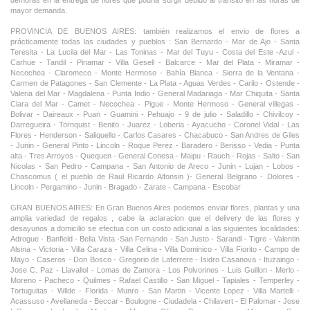
demoras en la entrega de flores que podria surgir debido al transito en las horas de
mayor demanda.
PROVINCIA DE BUENOS AIRES: también realizamos el envio de flores a
prácticamente todas las ciudades y pueblos : San Bernardo - Mar de Ajo - Santa
Teresita - La Lucila del Mar - Las Toninas - Mar del Tuyu - Costa del Este -Azul -
Carhue - Tandil - Pinamar - Villa Gesell - Balcarce - Mar del Plata - Miramar -
Necochea - Claromeco - Monte Hermoso - Bahía Blanca - Sierra de la Ventana -
Carmen de Patagones - San Clemente - La Plata - Aguas Verdes - Carilo - Ostende -
Valeria del Mar - Magdalena - Punta Indio - General Madariaga - Mar Chiquita - Santa
Clara del Mar - Camet - Necochea - Pigue - Monte Hermoso - General villegas -
Bolivar - Daireaux - Puan - Guamini - Pehuajo - 9 de julio - Saladillo - Chivilcoy -
Darregueira - Tornquist - Benito - Juarez - Loberia - Ayacucho - Coronel Vidal - Las
Flores - Henderson - Saliquello - Carlos Casares - Chacabuco - San Andres de Giles
- Junin - General Pinto - Lincoln - Roque Perez - Baradero - Berisso - Vedia - Punta
alta - Tres Arroyos - Quequen - General Conesa - Maipu - Rauch - Rojas - Salto - San
Nicolas - San Pedro - Campana - San Antonio de Areco - Junin - Lujan - Lobos -
Chascomus ( el pueblo de Raul Ricardo Alfonsin )- General Belgrano - Dolores -
Lincoln - Pergamino - Junin - Bragado - Zarate - Campana - Escobar
GRAN BUENOS AIRES: En Gran Buenos Aires podemos enviar flores, plantas y una
amplia variedad de regalos , cabe la aclaracion que el delivery de las flores y
desayunos a domicilio se efectua con un costo adicional a las siguientes localidades:
Adrogue - Banfield - Bella Vista -San Fernando - San Justo - Sarandi - Tigre - Valentin
Alsina - Victoria - Villa Caraza - Villa Celina - Villa Dominico - Villa Fiorito - Campo de
Mayo - Caseros - Don Bosco - Gregorio de Laferrere - Isidro Casanova - Ituzaingo -
Jose C. Paz - Llavallol - Lomas de Zamora - Los Polvorines - Luis Guillon - Merlo -
Moreno - Pacheco - Quilmes - Rafael Castillo - San Miguel - Tapiales - Temperley -
Tortuguitas - Wilde - Florida - Munro - San Martin - Vicente Lopez - Villa Martelli -
Acassuso - Avellaneda - Beccar - Boulogne - Ciudadela - Chilavert - El Palomar - Jose