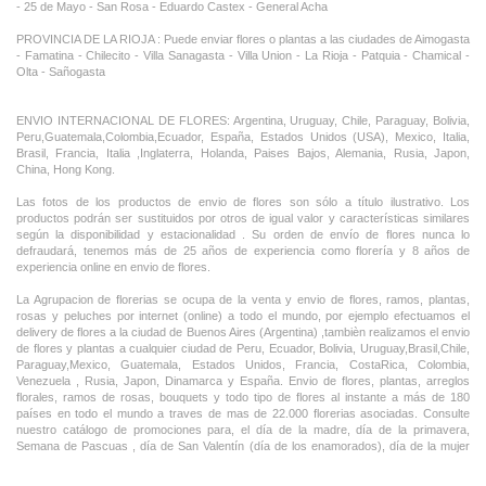
- 25 de Mayo - San Rosa - Eduardo Castex - General Acha
PROVINCIA DE LA RIOJA : Puede enviar flores o plantas a las ciudades de Aimogasta
- Famatina - Chilecito - Villa Sanagasta - Villa Union - La Rioja - Patquia - Chamical -
Olta - Sañogasta
ENVIO INTERNACIONAL DE FLORES: Argentina, Uruguay, Chile, Paraguay, Bolivia,
Peru,Guatemala,Colombia,Ecuador, España, Estados Unidos (USA), Mexico, Italia,
Brasil, Francia, Italia ,Inglaterra, Holanda, Paises Bajos, Alemania, Rusia, Japon,
China, Hong Kong.
Las fotos de los productos de envio de flores son sólo a título ilustrativo. Los
productos podrán ser sustituidos por otros de igual valor y características similares
según la disponibilidad y estacionalidad . Su orden de envío de flores nunca lo
defraudará, tenemos más de 25 años de experiencia como florería y 8 años de
experiencia online en envio de flores.
La Agrupacion de florerias se ocupa de la venta y envio de flores, ramos, plantas,
rosas y peluches por internet (online) a todo el mundo, por ejemplo efectuamos el
delivery de flores a la ciudad de Buenos Aires (Argentina) ,tambièn realizamos el envio
de flores y plantas a cualquier ciudad de Peru, Ecuador, Bolivia, Uruguay,Brasil,Chile,
Paraguay,Mexico, Guatemala, Estados Unidos, Francia, CostaRica, Colombia,
Venezuela , Rusia, Japon, Dinamarca y España. Envio de flores, plantas, arreglos
florales, ramos de rosas, bouquets y todo tipo de flores al instante a más de 180
países en todo el mundo a traves de mas de 22.000 florerias asociadas. Consulte
nuestro catálogo de promociones para, el día de la madre, día de la primavera,
Semana de Pascuas , día de San Valentín (día de los enamorados), día de la mujer
,Dia de la Tia, Dia del Padre, Dia de la Novia ,Dia del Matrimonio y nuestras ofertas
permanentes de ramos de flores, rosas ,arreglos florales y plantas combinados con